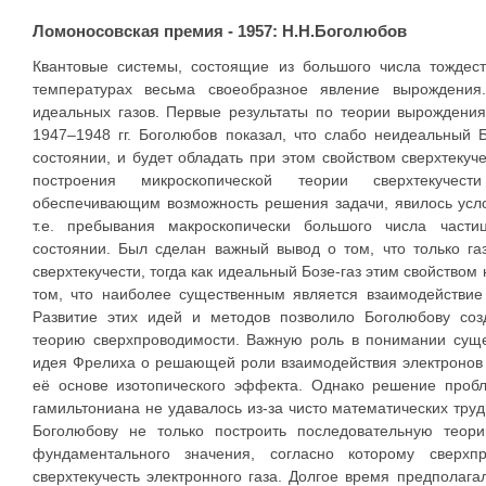
Ломоносовская премия - 1957: Н.Н.Боголюбов
Квантовые системы, состоящие из большого числа тождест
температурах весьма своеобразное явление вырождени
идеальных газов. Первые результаты по теории вырождени
1947–1948 гг. Боголюбов показал, что слабо неидеальный 
состоянии, и будет обладать при этом свойством сверхтекуч
построения микроскопической теории сверхтекучест
обеспечивающим возможность решения задачи, явилось усло
т.е. пребывания макроскопически большого числа част
состоянии. Был сделан важный вывод о том, что только га
сверхтекучести, тогда как идеальный Бозе-газ этим свойством
том, что наиболее существенным является взаимодействие
Развитие этих идей и методов позволило Боголюбову соз
теорию сверхпроводимости. Важную роль в понимании суще
идея Фрелиха о решающей роли взаимодействия электронов 
её основе изотопического эффекта. Однако решение про
гамильтониана не удавалось из-за чисто математических тру
Боголюбову не только построить последовательную теори
фундаментального значения, согласно которому сверхп
сверхтекучесть электронного газа. Долгое время предполагал