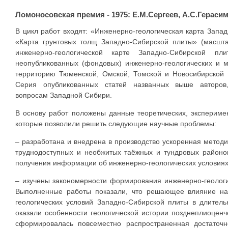
Ломоносовская премия - 1975: Е.М.Сергеев, А.С.Гераси
В цикл работ входят: «Инженерно-геологическая карта Запад
«Карта грунтовых толщ Западно-Сибирской плиты» (масшта
инженерно-геологической карте Западно-Сибирской п
неопубликованных (фондовых) инженерно-геологических и м
территорию Тюменской, Омской, Томской и Новосибирской 
Серия опубликованных статей названных выше авторов,
вопросам Западной Сибири.
В основу работ положены данные теоретических, экспериме
которые позволили решить следующие научные проблемы:
– разработана и внедрена в производство ускоренная методи
труднодоступных и необжитых таёжных и тундровых районо
получения информации об инженерно-геологических условиях
– изучены закономерности формирования инженерно-геологи
Выполненные работы показали, что решающее влияние н
геологических условий Западно-Сибирской плиты в длител
оказали особенности геологической истории позднеплиоценч
сформировалась повсеместно распространенная достаточ