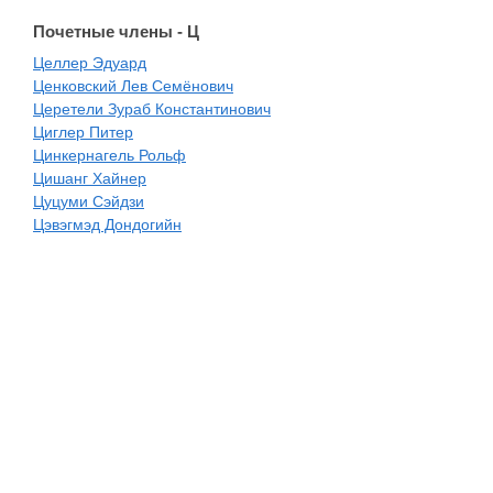
Почетные члены - Ц
Целлер Эдуард
Ценковский Лев Семёнович
Церетели Зураб Константинович
Циглер Питер
Цинкернагель Рольф
Цишанг Хайнер
Цуцуми Cэйдзи
Цэвэгмэд Дондогийн