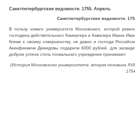
Санктпетербургские ведомости. 1755. Апрель
Санктпетербургские ведомости. 1755
В пользу новаго университета Московскаго, которой ревн
господина действительнаго Камер­гера и Кавалера Ивана Ив
ближе к своему совершенству, не давно и господа Российс
Акинфиевичи Демидовы подарили 6000 рублей, для засвидет
добром успехе столь похвальнаго учреждения принимают.
(История Московского университета: вторая половина XVIII 
1754