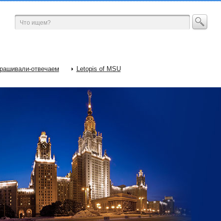
рашивали-отвечаем
Letopis of MSU