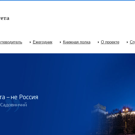
ета
утеводитель
Ежегодник
Книжная полка
О проекте
Сп