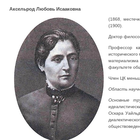
Аксельрод Любовь Исааковна
(1868, местеч
(1900).
Доктор филосо
Профессор к
исторического
материализма 
факультете об
Член ЦК меньш
Область науч
Основные тр
идеалистическ
Оскара Уайльд
диалектическо
обществоведен