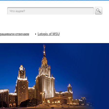
рашивали-отвечаем
Letopis of MSU