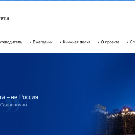
ета
утеводитель
Ежегодник
Книжная полка
О проекте
Сп