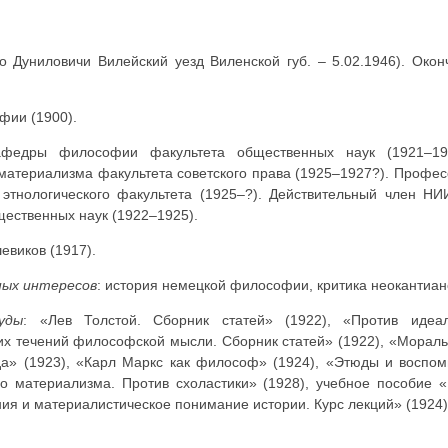
ко Дуниловичи Вилейский уезд Виленской губ. – 5.02.1946). Око
фии (1900).
афедры философии факультета общественных наук (1921–19
 материализма факультета советского права (1925–1927?). Профе
этнологического факультета (1925–?). Действительный член Н
щественных наук (1922–1925).
евиков (1917).
ных интересов
: история немецкой философии, критика неокантиан
уды
: «Лев Толстой. Сборник статей» (1922), «Против идеа
их течений философской мысли. Сборник статей» (1922), «Мораль
а» (1923), «Карл Маркс как философ» (1924), «Этюды и воспом
го материализма. Против схоластики» (1928), учебное пособие «
ия и материалистическое понимание истории. Курс лекций» (1924)