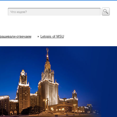
рашивали-отвечаем
Letopis of MSU