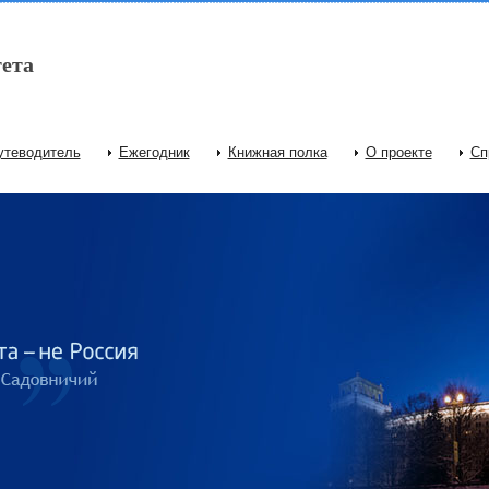
ета
утеводитель
Ежегодник
Книжная полка
О проекте
Сп