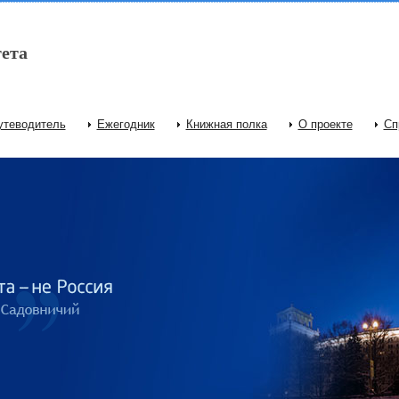
ета
утеводитель
Ежегодник
Книжная полка
О проекте
Сп