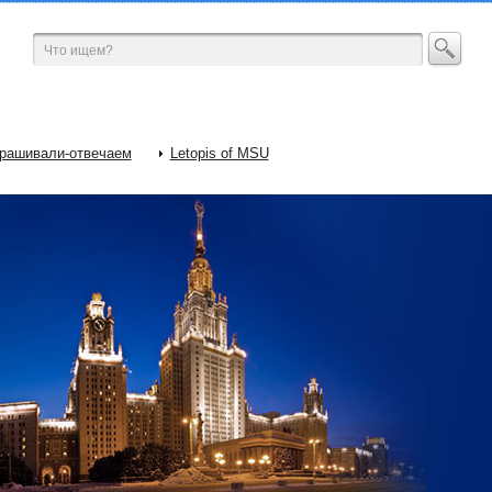
рашивали-отвечаем
Letopis of MSU