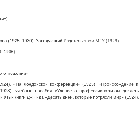
ент)
ва (1925–1930). Заведующий Издательством МГУ (1929).
3–1936).
ых отношений».
1924), «На Лондонской конференции» (1925), «Происхождение 
 (1928), учебные пособия «Учение о профессиональном движен
й язык книги Дж.Рида «Десять дней, которые потрясли мир» (1924)