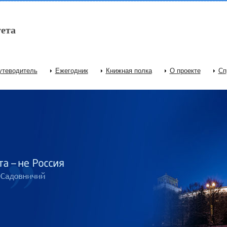
ета
утеводитель
Ежегодник
Книжная полка
О проекте
Сп