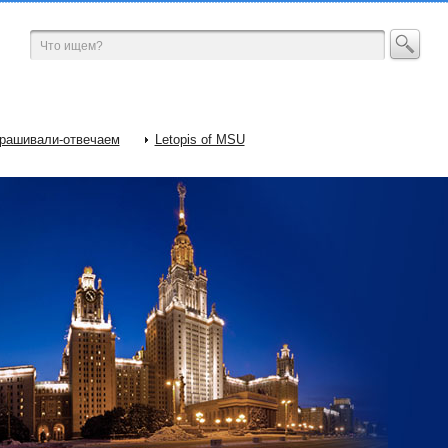
рашивали-отвечаем
Letopis of MSU