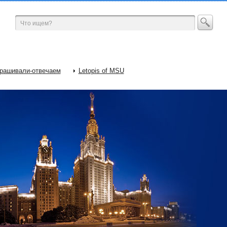
рашивали-отвечаем
Letopis of MSU