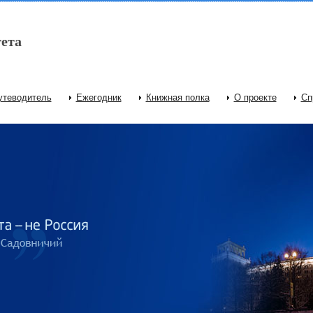
ета
утеводитель
Ежегодник
Книжная полка
О проекте
Сп