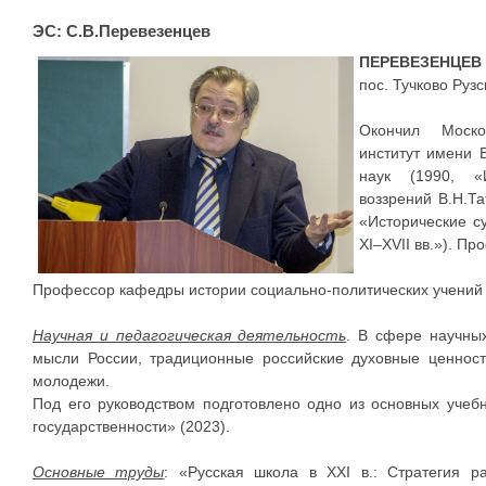
ЭС: С.В.Перевезенцев
ПЕРЕВЕЗЕНЦЕВ
пос. Тучково Рузс
Окончил Москов
институт имени В
наук (1990, «
воззрений В.Н.Та
«Исторические с
XI–XVII вв.»). Пр
Профессор кафедры истории социально-политических учений ф
Научная и педагогическая деятельность
. В сфере научных
мысли России, традиционные российские духовные ценност
молодежи.
Под его руководством подготовлено одно из основных учеб
государственности» (2023).
Основные труды
: «Русская школа в XXI в.: Стратегия р