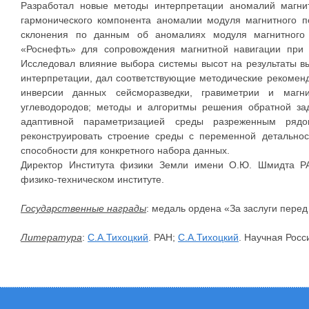
Разработал новые методы интерпретации аномалий магни
гармонического компонента аномалии модуля магнитного по
склонения по данным об аномалиях модуля магнитного 
«Роснефть» для сопровождения магнитной навигации при 
Исследовал влияние выбора системы высот на результаты в
интерпретации, дал соответствующие методические рекомен
инверсии данных сейсморазведки, гравиметрии и магн
углеводородов; методы и алгоритмы решения обратной за
адаптивной параметризацией среды разреженным рядом
реконструировать строение среды с переменной детально
способности для конкретного набора данных.
Директор Института физики Земли имени О.Ю. Шмидта РА
физико-техническом институте.
Государственные награды
: медаль ордена «За заслуги перед О
Литература
:
С.А.Тихоцкий
. РАН;
С.А.Тихоцкий
. Научная Росс