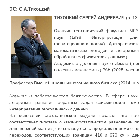
ЭС: С.А.Тихоцкий
ТИХОЦКИЙ СЕРГЕЙ АНДРЕЕВИЧ
(р. 13
Окончил геологический факультет МГУ
наук (1998, «Интерпретация дли
гравитационного поля»). Доктор физик
математических методов и алгоритм
обработки геофизических данных»).
Академик отделения наук о Земле (гео
полезных ископаемых) РАН (2025, член-к
Профессор Высшей школы инновационного бизнеса (2014–н.вр
Научная и педагогическая деятельность
. В сфере науч
алгоритмы решения обратных задач сейсмической томо
интерпретация геофизических данных.
На основании стохастической модели показал, что н
соответствует гипотеза о квазиизостатическом равновесии 
зоне верхней мантии, что согласуется с представлениями о 
переходов, соответствующих границам 410 и 670 км и да