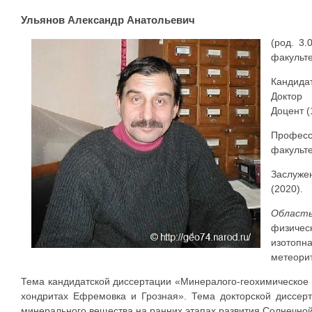
Ульянов Александр Анатольевич
(род. 3.
факульте
Кандида
Доктор 
Доцент (
Професс
факульте
Заслуже
(2020).
Облас
физиче
изотопн
метеорит
Тема кандидатской диссертации «Минералого-геохимическое и
хондритах Ефремовка и Грозная». Тема докторской диссер
минерального вещества на ранних этапах развития Солнечно