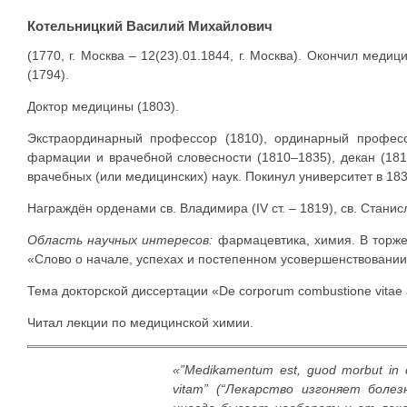
Котельницкий Василий Михайлович
(1770, г. Москва – 12(23).01.1844, г. Москва). Окончил меди
(1794).
Доктор медицины (1803).
Экстраординарный профессор (1810), ординарный профес
фармации и врачебной словесности (1810–1835), декан (18
врачебных (или медицинских) наук. Покинул университет в 1835
Награждён орденами св. Владимира (IV ст. – 1819), св. Станислав
Область научных интересов:
фармацевтика, химия. В торже
«Слово о начале, успехах и постепенном усовершенствовании
Тема докторской диссертации «De corporum combustione vitae 
Читал лекции по медицинской химии.
«”Medikamentum est, guod morbut in co
vitam” (“Лекарство изгоняет боле