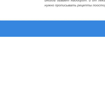
иногда бывает наоборот: и от лек
нужно прописывать рецепты поостор