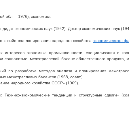
й обл. – 1976), экономист.
ндидат экономических наук (1942). Доктор экономических наук (194
о хозяйства/планирования народного хозяйства
экономического фа
х интересов экономика промышленности, специализация и кооп
ри социализме, межотраслевой баланс общественного продукта, 
ний по разработке методов анализа и планирования межотрасл
ных межотраслевых балансов (1968, соавт.).
ание народного хозяйства СССР» (1969).
 Технико-экономические тенденции и структурные сдвиги» (соав