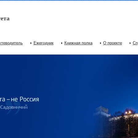
ета
утеводитель
Ежегодник
Книжная полка
О проекте
Сп