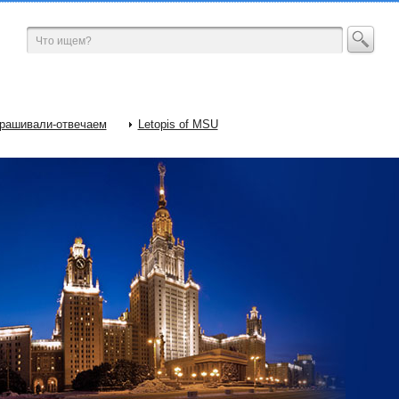
рашивали-отвечаем
Letopis of MSU