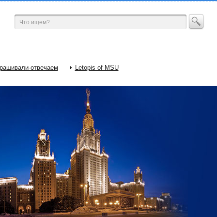
рашивали-отвечаем
Letopis of MSU