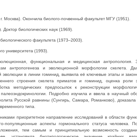
3, г. Москва). Окончила биолого-почвенный факультет МГУ (1951).
. Доктор биологических наук (1969).
иологического факультета (1973–2003).
о университета (1993).
олюционная, функциональная и медицинская антропология. З
сам антропогенеза и эволюционной морфологии скелета. Да
 эволюции в линии гоминид, выявила её ключевые этапы и зако
еннего строения скелета приматов и гоминид, оценка роли 
аботка методических предпосылок к реконструкции морфолог
е палеоэндокринологии. Подробно изучила и ввела в научный об
еолита Русской равнины (Сунгирь, Самара, Романково), доказала
овременного типа.
чениками приоритетное направление исследований в области фун
ого-популяционные аспекты гормонального статуса человека. П
ложения, тем самым и принципиальную возможность создан
ове, установила биотипологическое значение крайних ва