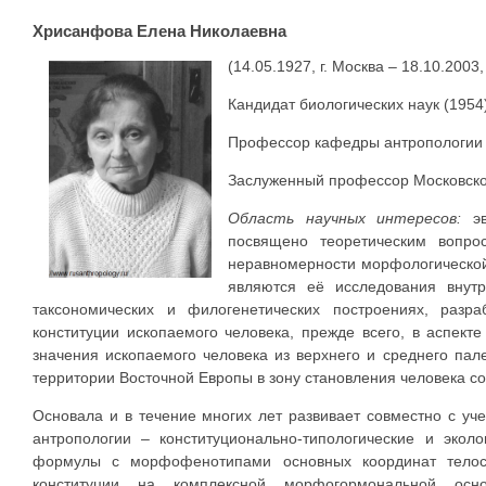
Хрисанфова Елена Hиколаевна
(14.05.1927, г. Москва – 18.10.200
Кандидат биологических наук (1954)
Профессор кафедры антропологии б
Заслуженный профессор Московског
Область научных интересов:
эв
посвящено теоретическим вопро
неравномерности морфологической
являются её исследования внутр
таксономических и филогенетических построениях, разр
конституции ископаемого человека, прежде всего, в аспект
значения ископаемого человека из верхнего и среднего пал
территории Восточной Европы в зону становления человека с
Основала и в течение многих лет развивает совместно с у
антропологии – конституционально-типологические и экол
формулы с морфофенотипами основных координат телос
конституции на комплексной морфогормональной осн