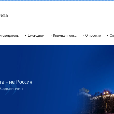
ета
утеводитель
Ежегодник
Книжная полка
О проекте
Сп