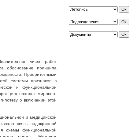
начительное число работ
ла обоснование принципа
номерности. Приоритетными
этой системы признаков в
ической и функциональной
орот ряд находок мирового
 гипотезу о включении этой
кциональной и медицинской
оказала связь эндокринной
ия схемы функциональной
риантов нормы. Методом