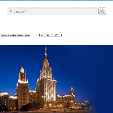
рашивали-отвечаем
Letopis of MSU