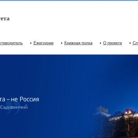
ета
утеводитель
Ежегодник
Книжная полка
О проекте
Сп