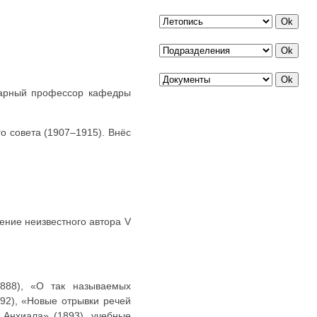
инарный профессор кафедры
о совета (1907–1915). Внёс
ение неизвестного автора V
1888), «О так называемых
92), «Новые отрывки речей
 Анхиала» (1893), учебные