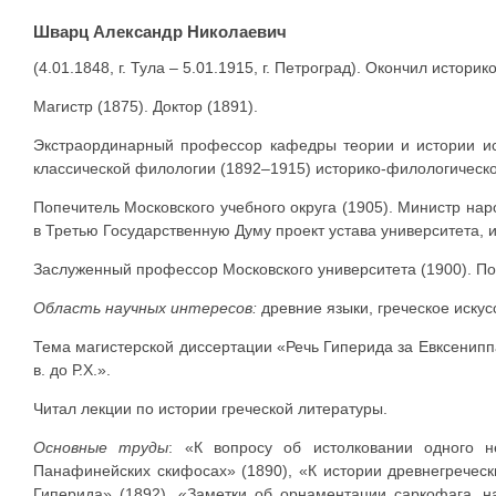
Шварц Александр Николаевич
(4.01.1848, г. Тула – 5.01.1915, г. Петроград). Окончил истор
Магистр (1875). Доктор (1891).
Экстраординарный профессор кафедры теории и истории ис
классической филологии (1892–1915) историко-филологическо
Попечитель Московского учебного округа (1905). Министр нар
в Третью Государственную Думу проект устава университета,
Заслуженный профессор Московского университета (1900). По
Область научных интересов:
древние языки, греческое искус
Тема магистерской диссертации «Речь Гиперида за Евксенипп
в. до Р.Х.».
Читал лекции по истории греческой литературы.
Основные труды
: «К вопросу об истолковании одного н
Панафинейских скифосах» (1890), «К истории древнегречес
Гиперида» (1892), «Заметки об орнаментации саркофага, н