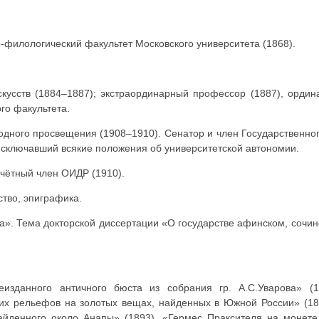
ико-филологический факультет Московского университета (1868).
кусств (1884–1887); экстраординарный профессор (1887), орд
го факультета.
одного просвещения (1908–1910). Сенатор и член Государственног
 исключавший всякие положения об университетской автономии.
чётный член ОИДР (1910).
ство, эпиграфика.
а». Тема докторской диссертации «О государстве афинском, сочин
еизданного античного бюста из собрания гр. А.С.Уварова» (
ких рельефов на золотых вещах, найденных в Южной России» (18
айденного около Анапы» (1893), «Гермес Праксителя на монете