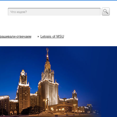
рашивали-отвечаем
Letopis of MSU