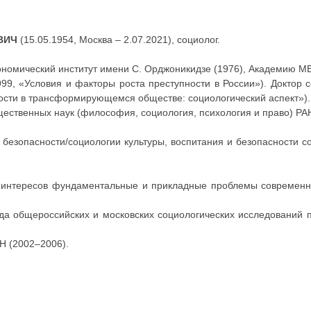
ВИЧ
(15.05.1954, Москва – 2.07.2021), социолог.
номический институт имени С. Орджоникидзе (1976), Академию МВ
99, «Условия и факторы роста преступности в России»). Доктор с
сти в трансформирующемся обществе: социологический аспект»).
ественных наук (философия, социология, психология и право) РАН
езопасности/социологии культуры, воспитания и безопасности с
 интересов фундаментальные и прикладные проблемы современно
яда общероссийских и московских социологических исследований 
Н (2002–2006).