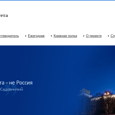
ета
утеводитель
Ежегодник
Книжная полка
О проекте
Сп