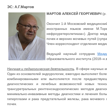
ЭС: А.Г.Мартов
МАРТОВ АЛЕКСЕЙ ГЕОРГИЕВИЧ
(р.
Окончил 1-й Московский медицинский
иностранных языков имени М.Торе
нефроуретеролитиаза»). Доктор мед
почек и верхних мочевых путей (супр
Член-корреспондент отделения медици
Ведущий научный сотрудник
Медиц
образовательного института (2018–н.в
Научная и педагогическая деятельность
. В сфере научных и
Один из основателей эндоурологии, ежегодно выполняет боле
комбинированными или выполняется после предшествующ
диагностических и лечебных возможностей новых техно
трансуретральных рентгеноэндоскопических методов диагн
минимально-инвазивные методы диагностики и лечения больш
гиперплазии и рака предстательной железы, рака мочевого 
почек.