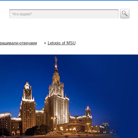
рашивали-отвечаем
Letopis of MSU