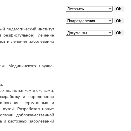
ый педагогический институт
(чрезфистульное) лечение
ики и лечения заболеваний
ники Медицинского научно-
й.
рых является комплексными,
азработку и определение
ствование перкутанных и
х путей. Разработал новые
олезни, доброкачественной
а и кистозных заболеваний