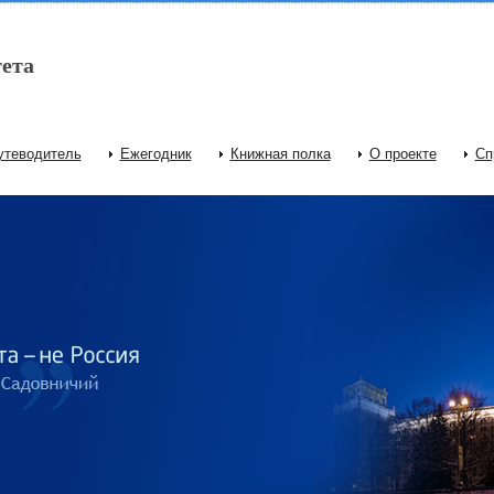
ета
утеводитель
Ежегодник
Книжная полка
О проекте
Сп