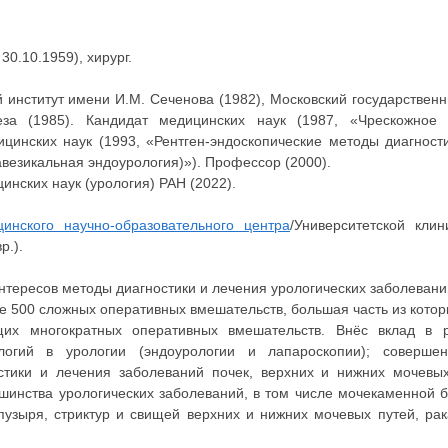
 30.10.1959), хирург.
 институт имени И.М. Сеченова (1982), Московский государственн
за (1985). Кандидат медицинских наук (1987, «Чрескожное 
ицинских наук (1993, «Рентген-эндоскопические методы диагност
авезикальная эндоурология)»). Профессор (2000).
нских наук (урология) РАН (2022).
инского научно-образовательного центра
/Университетской кли
р.).
нтересов методы диагностики и лечения урологических заболевани
е 500 сложных оперативных вмешательств, большая часть из кото
их многократных оперативных вмешательств. Внёс вклад в р
логий в урологии (эндоурологии и лапароскопии); совершен
остики и лечения заболеваний почек, верхних и нижних мочевы
инства урологических заболеваний, в том числе мочекаменной б
пузыря, стриктур и свищей верхних и нижних мочевых путей, рак