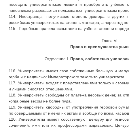
посещать университетские лекции и приобретать учёные
чиновникам разрешается пользоваться университетским преп
114. Иностранцы, получившие степень доктора в других г
российских университетах на степень магистра, а через год п
115. Подобные правила испытания на учёные степени опред
Глава VII.
Права и преимущества унив
Отделение I.
Права, собственно универс
116. Университеты имеют свои собственные большую и малу
герба и с надписью: Императорского такого-то университета.
117. Университеты входят с представлениями только к своем
и лицами сносятся отношениями.
118. Университеты свободны от платежа весовых денег, за о
когда оные весом не более пуда.
119. Университеты свободны от употребления гербовой бума
по совершаемым от имени их актам и вообще по всем, касаю
120. Университеты имеют собственную цензуру для тезисов
сочинений, ими или их профессорами издаваемых. Цензур