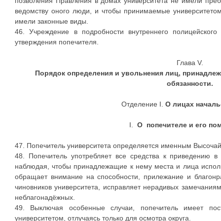
позволения Правления в домах университета не имели пре
ведомству оного люди, и чтобы принимаемые университето
имели законные виды.
46. Учреждение в подробности внутреннего полицейского
утверждения попечителя.
Глава V.
Порядок определения и увольнения лиц, принадлежа
обязанности.
Отделение I.
О лицах начал
I.
О попечителе и его по
47. Попечитель университета определяется именным Высоча
48. Попечитель употребляет все средства к приведению в 
наблюдая, чтобы принадлежащие к нему места и лица испол
обращает внимание на способности, прилежание и благонр
чиновников университета, исправляет нерадивых замечания
неблагонадёжных.
49. Выключая особенные случаи, попечитель имеет по
университетом, отлучаясь только для осмотра округа.