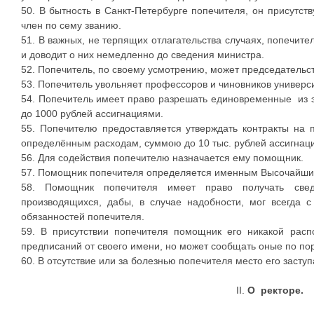
50. В бытность в Санкт-Петербурге попечителя, он присутст
член по сему званию.
51. В важных, не терпящих отлагательства случаях, попечи
и доводит о них немедленно до сведения министра.
52. Попечитель, по своему усмотрению, может председательст
53. Попечитель увольняет профессоров и чиновников универс
54. Попечитель имеет право разрешать единовременные из 
до 1000 рублей ассигнациями.
55. Попечителю предоставляется утверждать контракты на 
определённым расходам, суммою до 10 тыс. рублей ассигнац
56. Для содействия попечителю назначается ему помощник.
57. Помощник попечителя определяется именным Высочайши
58. Помощник попечителя имеет право получать све
производящихся, дабы, в случае надобности, мог всегда 
обязанностей попечителя.
59. В присутствии попечителя помощник его никакой расп
предписаний от своего имени, но может сообщать оные по по
60. В отсутствие или за болезнью попечителя место его засту
II.
О ректоре.