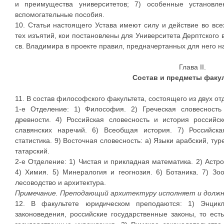
и преимущества университетов; 7) особенные установл
вспомогательные пособия.
10. Статьи настоящего Устава имеют силу и действие во все
тех изъятий, кои постановлены для Университета Дерптского 
св. Владимира в проекте правил, предначертанных для него н
Глава II.
Состав и предметы факу
11. В состав философского факультета, состоящего из двух о
1-е Отделение: 1) Философия. 2) Греческая словесность
древности. 4) Российская словесность и история российс
славянских наречий. 6) Всеобщая история. 7) Российск
статистика. 9) Восточная словесность: а) Языки арабский, тур
татарский.
2-е Отделение: 1) Чистая и прикладная математика. 2) Астр
4) Химия. 5) Минералогия и геогнозия. 6) Ботаника. 7) Зоо
лесоводство и архитектура.
Примечание. Преподающий архитектуру исполняет и долж
12. В факультете юридическом преподаются: 1) Энцик
законоведения, российские государственные законы, то ест