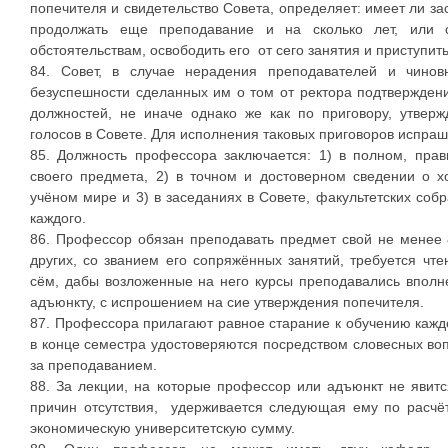
попечителя и свидетельство Совета, определяет: имеет ли з
продолжать еще преподавание и на сколько лет, или с
обстоятельствам, освободить его от сего занятия и приступить
84. Совет, в случае нерадения преподавателей и чинов
безуспешности сделанных им о том от ректора подтверждени
должностей, не иначе однако же как по приговору, утвер
голосов в Совете. Для исполнения таковых приговоров испра
85. Должность профессора заключается: 1) в полном, пра
своего предмета, 2) в точном и достоверном сведении о х
учёном мире и 3) в заседаниях в Совете, факультетских соб
каждого.
86. Профессор обязан преподавать предмет свой не менее 
других, со званием его сопряжённых занятий, требуется чте
сём, дабы возложенные на него курсы преподавались вполне
адъюнкту, с испрошением на сие утверждения попечителя.
87. Профессора прилагают равное старание к обучению каждо
в конце семестра удостоверяются посредством словесных воп
за преподаванием.
88. За лекции, на которые профессор или адъюнкт не явитс
причин отсутствия, удерживается следующая ему по расчё
экономическую университетскую сумму.