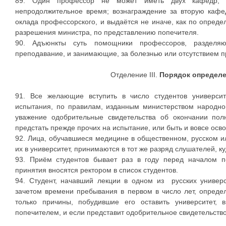
89. Один профессор не может иметь двух кафедр, 
непродолжительное время; вознаграждение за вторую кафе
оклада профессорского, и выдаётся не иначе, как по опред
разрешения министра, по представлению попечителя.
90. Адъюнкты суть помощники профессоров, разделя
преподавание, и занимающие, за болезнью или отсутствием 
Отделение III.
Порядок определе
91. Все желающие вступить в число студентов универси
испытания, по правилам, изданным министерством народн
уважение одобрительные свидетельства об окончании полн
предстать прежде прочих на испытание, или быть и вовсе осв
92. Лица, обучавшиеся медицине в общественном, русском и
их в университет, принимаются в тот же разряд слушателей, к
93. Приём студентов бывает раз в году перед началом пе
принятия вносятся ректором в список студентов.
94. Студент, начавший лекции в одном из русских универс
зачетом времени пребывания в первом в число лет, опреде
только причины, побудившие его оставить университет,
попечителем, и если представит одобрительное свидетельство 