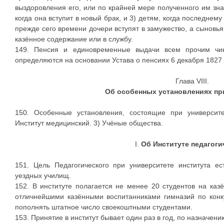
выздоровления его, или по крайней мере полученного им знач
когда она вступит в новый брак, и 3) детям, когда последнему
прежде сего времени дочери вступят в замужество, а сыновь
казённое содержание или в службу.
149. Пенсия и единовременные выдачи всем прочим чин
определяются на основании Устава о пенсиях 6 декабря 1827 
Глава VIII.
Об особенных установлениях пр
150. Особенные установления, состоящие при университет
Институт медицинский. 3) Учёные общества.
I.
Об Институте педагоги
151. Цель Педагогического при университете института е
уездных училищ.
152. В институте полагается не менее 20 студентов на ка
отличнейшими казёнными воспитанниками гимназий по конку
пополнять штатное число своекоштными студентами.
153. Принятие в институт бывает один раз в год, по назначен