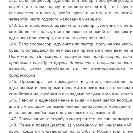
142. Если профессор, адъюнкт или лектор, прослужив усердно
службе и оставит вдову и малолетних детей, то сверх 
назначается в пенсию, особо вдове и детям его по пятой
четвертой части годового жалования умершего.
143. Если профессор, адъюнкт или лектор, уволенный с пенси
семейство его пользуется одинаковою пенсией со вдовою 
адъюнкта или лектора, смотря по числу лет оной.
144. Если профессор, адъюнкт или лектор, получив уже уволь
брак, то оставшаяся по нем вдова и прижитые с нею дети не 
Примечание. По смерти заслуженных профессоров, если
продолжая службу в других должностях получали пенси
пенсией, какая определена им по постановлениям п
профессоров
.
145. Прозекторы, их помощники и учитель рисования п
адъюнктами и лекторами правами относительно к пенсиям
семействам их, сообразно с окладами получаемого ими жалов
146. Пенсии и единовременные выдачи назначаются вообще 
штатным окладам, за исключением прибавочного жалования,
исполнение особенных при университете должностей.
147. Получающие за службу в университете пенсии, пользуютс
148. Пенсия прекращается: 1) уволенному по неизлечимой 
проч., когда он определится на службу в России или в чу