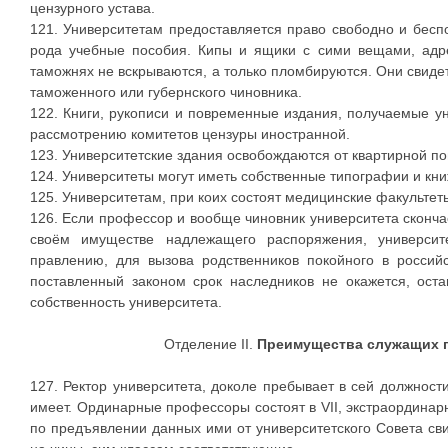
цензурного устава.
121. Университетам предоставляется право свободно и бесп
рода учебные пособия. Кипы и ящики с сими вещами, адре
таможнях не вскрываются, а только пломбируются. Они свидет
таможенного или губернского чиновника.
122. Книги, рукописи и повременные издания, получаемые ун
рассмотрению комитетов цензуры иностранной.
123. Университетские здания освобождаются от квартирной пов
124. Университеты могут иметь собственные типографии и кни
125. Университетам, при коих состоят медицинские факультет
126. Если профессор и вообще чиновник университета скончае
своём имуществе надлежащего распоряжения, университ
правлению, для вызова родственников покойного в россий
поставленный законом срок наследников не окажется, ост
собственность университета.
Отделение II.
Преимущества служащих п
127. Ректор университета, доколе пребывает в сей должности
имеет. Ординарные профессоры состоят в VII, экстраординарн
по предъявлении данных ими от университетского Совета сви