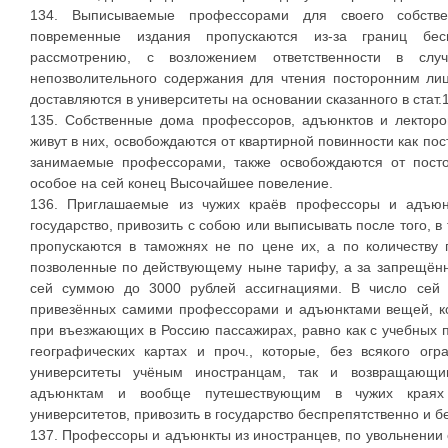
134. Выписываемые профессорами для своего собствен
повременные издания пропускаются из-за границ бе
рассмотрению, с возложением ответственности в случ
непозволительного содержания для чтения посторонним ли
доставляются в университеты на основании сказанного в стат.
135. Собственные дома профессоров, адъюнктов и лекторо
живут в них, освобождаются от квартирной повинности как по
занимаемые профессорами, также освобождаются от постоя
особое на сей конец Высочайшее повеление.
136. Приглашаемые из чужих краёв профессоры и адъюн
государство, привозить с собою или выписывать после того, 
пропускаются в таможнях не по цене их, а по количеству
позволенные по действующему ныне тарифу, а за запрещённы
сей суммою до 3000 рублей ассигнациями. В число сей
привезённых самими профессорами и адъюнктами вещей, к
при въезжающих в Россию пассажирах, равно как с учебных п
географических картах и проч., которые, без всякого ог
университеты учёным иностранцам, так и возвращающи
адъюнктам и вообще путешествующим в чужих краях 
университетов, привозить в государство беспрепятственно и б
137. Профессоры и адъюнкты из иностранцев, по увольнении 