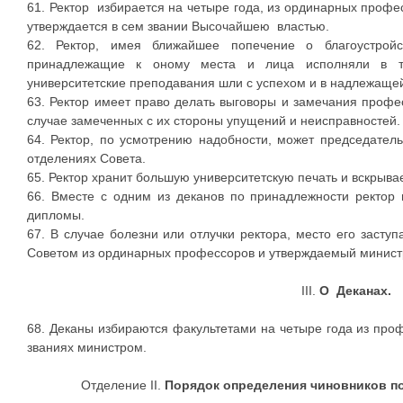
61. Ректор избирается на четыре года, из ординарных профес
утверждается в сем звании Высочайшею властью.
62. Ректор, имея ближайшее попечение о благоустройс
принадлежащие к оному места и лица исполняли в то
университетские преподавания шли с успехом и в надлежащей
63. Ректор имеет право делать выговоры и замечания профе
случае замеченных с их стороны упущений и неисправностей.
64. Ректор, по усмотрению надобности, может председательс
отделениях Совета.
65. Ректор хранит большую университетскую печать и вскрыва
66. Вместе с одним из деканов по принадлежности ректор
дипломы.
67. В случае болезни или отлучки ректора, место его засту
Советом из ординарных профессоров и утверждаемый минист
III.
О Деканах.
68. Деканы избираются факультетами на четыре года из про
званиях министром.
Отделение II.
Порядок определения чиновников по