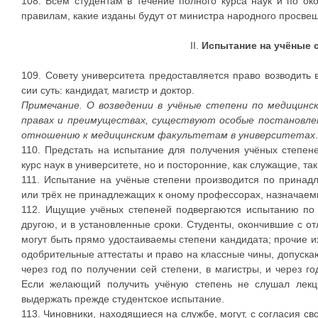
108. Всем студентам в течение полного курса наук и по ок
правилам, какие изданы будут от министра народного просве
II.
Испытание на учёные с
109. Совету университета предоставляется право возводить 
сии суть: кандидат, магистр и доктор.
Примечание. О возведении в учёные степени по медицинс
правах и преимуществах, существуют особые постановле
отношению к медицинским факультетам в университетах
.
110. Предстать на испытание для получения учёных степен
курс наук в университете, но и посторонние, как служащие, та
111. Испытание на учёные степени производится по принадл
или трёх не принадлежащих к оному профессорах, назначаем
112. Ищущие учёных степеней подвергаются испытанию по п
другою, и в установленные сроки. Студенты, окончившие с от
могут быть прямо удостаиваемы степени кандидата; прочие и
одобрительные аттестаты и право на классные чины, допуска
через год по получении сей степени, в магистры, и через го
Если желающий получить учёную степень не слушал лекц
выдержать прежде студентское испытание.
113. Чиновники, находящиеся на службе, могут, с согласия св