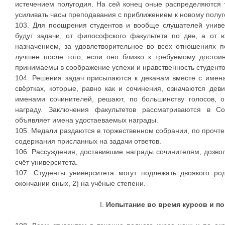
истечением полугодия. На сей конец оные распределяются 
усиливать часы преподавания с приближением к новому полу
103. Для поощрения студентов и вообще слушателей униве
будут задачи, от философского факультета по две, а от 
назначением, за удовлетворительное во всех отношениях п
лучшее после того, если оно близко к требуемому достои
принимаемы в соображение успехи и нравственность студенто
104. Решения задач присылаются к деканам вместе с имен
свёртках, которые, равно как и сочинения, означаются деви
именами сочинителей, решают, по большинству голосов, о
награду. Заключения факультетов рассматриваются в Со
объявляет имена удостаеваемых награды.
105. Медали раздаются в торжественном собрании, по прочте
содержания присланных на задачи ответов.
106. Рассуждения, доставившие награды сочинителям, дозвол
счёт университета.
107. Студенты университета могут подлежать двоякого ро
окончании оных, 2) на учёные степени.
I.
Испытание во время курсов и по