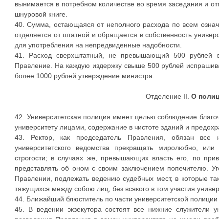
вынимается в потребном количестве во время заседания и от
шнуровой книге.
40. Сумма, остающаяся от неполного расхода по всем означ
отделяется от штатной и обращается в собственность универ
для употребления на непредвиденные надобности.
41. Расход сверхштатный, не превышающий 500 рублей в
Правление. На каждую издержку свыше 500 рублей испрашив
более 1000 рублей утверждение министра.
Отделение II.
О полиц
42. Университетская полиция имеет целью соблюдение благ
университету лицами, содержание в чистоте зданий и предохр
43. Ректор, как председатель Правления, обязан все
университетского ведомства прекращать миролюбно, или
строгости; в случаях же, превышающих власть его, по прив
представлять об оном с своим заключением попечителю. Уг
Правлении, подлежать ведению судебных мест, в которые та
тяжущихся между собою лиц, без всякого в том участия универ
44. Ближайший блюститель по части университетской полиции е
45. В ведении экзекутора состоят все нижние служители у