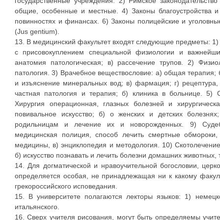
государственные учреждения. 2) Римское законодательство
общие, особенные и местные. 4) Законы благоустройства и
повинностях и финансах. 6) Законы полицейские и уголовн
(Jus gentium).
13. В медицинский факультет входят следующие предметы: 1) 
с присовокуплением специальной физиологии и важнейши
анатомия патологическая; в) рассечение трупов. 2) Физи
патология. 3) Врачебное веществословие: а) общая терапия; 
и изъяснение минеральных вод; в) фармация; г) рецептура, и
частная патология и терапия; б) клиника в больнице. 5) 
Хирургия операционная, глазных болезней и хирургическа
повивальное искусство; б) о женских и детских болезнях
родильницам и лечение их и новорожденных. 9) Судеб
медицинская полиция, способ лечить смертные обмороки, 
медицины, в) энциклопедия и методология. 10) Скотолечение
б) искусство познавать и лечить болезни домашних животных, 
14. Для догматической и нравоучительной богословии, церк
определяется особая, не принадлежащая ни к какому факул
грекороссийского исповедания.
15. В университете полагаются лекторы языков: 1) немецко
итальянского.
16. Сверх учителя рисования, могут быть определяемы учител