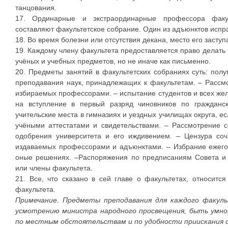
танцования.
17. Ординарные и экстраординарные профессора факул
составляют факультетское собрание. Один из адъюнктов испра
18. Во время болезни или отсутствия декана, место его заступ
19. Каждому члену факультета предоставляется право делать
учёных и учебных предметов, но не иначе как письменно.
20. Предметы занятий в факультетских собраниях суть: пол
преподавания наук, принадлежащих к факультетам. – Рассм
избираемых профессорами. – испытание студентов и всех же
на вступление в первый разряд чиновников по гражданс
учительские места в гимназиях и уездных училищах округа, 
учёными аттестатами и свидетельствами. – Рассмотрение 
одобрения университета и его иждивением. – Цензура соч
издаваемых профессорами и адъюнктами. – Избрание ежего
оные решениях. –Распоряжения по предписаниям Совета и 
или члены факультета.
21. Все, что сказано в сей главе о факультетах, относит
факультета.
Примечание. Предметы преподавания для каждого факуль
усмотрению министра народного просвещения, быть умно
по местным обстоятельствам и по удобности приискания 