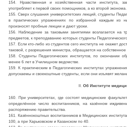
154. Нравственная и хозяйственная части института, за
употребляет к первой своих помощников, а ко второй эконома.
155. Сверх слушания университетских лекций, студенты Педаг
в практических упражнениях по избранной каждым из ни
произносят пробные лекции и дают уроки.
156. Наблюдение за таковыми занятиями возлагается на т
предметов, к преподаванию которых студенты Педагогического
157. Если кто-либо из студентов сего института не окажет дос
таковой, с разрешения министра, обращается на собственное
158. Студенты Педагогических институтов, по окончании о
менее 6 лет в Училищном ведомстве.
159. К практическим в Педагогических институтах упражнени
допускаемы и своекоштные студенты, если они изъявят желан
II.
Об Институте медици
160. При университетах, где состоят медицинские факульте
определённое число воспитанников, на казённом иждивен
распоряжению правительства.
161. Казённокоштных воспитанников в Медицинских института
100, а при Харьковском и Казанском по 40.