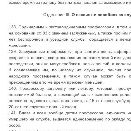
всякое время за границу без платежа пошлин за вывозимое и
Отделение III.
О пенсиях и пособиях за сл
138. Ординарным и экстраординарным профессорам, в том ч
на основании ст. 83 с званием заслуженных, а также прочим
лет беспорочной и усердной службы, обращается в пенс
жалования.
139. Заслуженные профессоры, при занятии вновь кафедры
сохраняют пенсию, сверх жалования по занимаемой ими дол
последствии, они не могут требовать новых пенсий, а должн
б следовавшая им, по новому их служению, пенсия пре
народного просвещения, в таком случае может быть 
прекращением в то же время прежней меньшей.
140. Профессору, адъюнкту или лектору, который, прослу
неизлечимой болезни, отъемлющей силы к исполнению должн
половина годового оклада жалования, за 15-летнюю службу при
20-летнее служение полный оклад.
141. Вдове и всем вообще детям профессора, адъюнкта ил
умершего на службе, выдается единовременно по окладу го
особо.