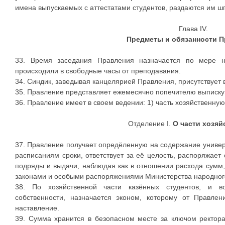
имена выпускаемых с аттестатами студентов, раздаются им ш
Глава IV.
Предметы и обязанности П
33. Время заседания Правления назначается по мере н
происходили в свободные часы от преподавания.
34. Синдик, заведывая канцелярией Правления, присутствует 
35. Правление представляет ежемесячно попечителю выписку 
36. Правление имеет в своем ведении: 1) часть хозяйственную
Отделение I.
О части хозяй
37. Правление получает опредёленную на содержание униве
расписаниям сроки, ответствует за её целость, распоряжает
подряды и выдачи, наблюдая как в отношении расхода сумм, 
законами и особыми распоряжениями Министерства народно
38. По хозяйственной части казённых студентов, и в
собственности, назначается эконом, которому от Правле
наставление.
39. Сумма хранится в безопасном месте за ключом ректора