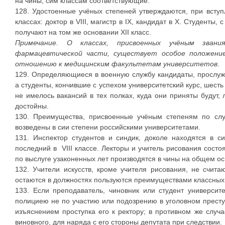
на чины, сим классам соответствующие.
128. Удостоенные учёных степеней утверждаются, при всту
классах: доктор в VIII, магистр в IX, кандидат в Х. Студенты,
получают на том же основании XII класс.
Примечание. О классах, присвоенных учёным звани
фармацевтической части, существует особое положение
отношению к медицинским факультетам университетов
.
129. Определяющиеся в военную службу кандидаты, прослуж
а студенты, кончившие с успехом университетский курс, шест
не имелось вакансий в тех полках, куда они приняты будут,
достойны.
130. Преимущества, присвоенные учёным степеням по слу
возведены в сии степени российскими университетами.
131. Инспектор студентов и синдик, доколе находятся в си
последний в VIII классе. Лекторы и учитель рисования состо
по выслуге узаконенных лет производятся в чины на общем о
132. Учители искусств, кроме учителя рисования, не счита
остаются в должностях пользуются преимуществами классных
133. Если преподаватель, чиновник или студент университ
полициею не по участию или подозрению в уголовном прест
изъяснением проступка его к ректору; в противном же случ
виновного, для наряда с его стороны депутата при следствии.