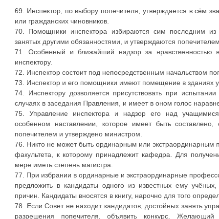
69. Инспектор, по выбору попечителя, утверждается в сём з
или гражданских чиновников.
70. Помощники инспектора избираются сим последним из 
занятых другими обязанностями, и утверждаются попечителем
71. Особенный и ближайший надзор за нравственностью в
инспектору.
72. Инспектор состоит под непосредственным начальством по
73. Инспектор и его помощники имеют помещение в зданиях у
74. Инспектору дозволяется присутствовать при испытании
случаях в заседания Правления, и имеет в оном голос наравн
75. Управление инспектора и надзор его над учащимися
особенном наставлении, которое имеет быть составлено, 
попечителем и утверждено министром.
76. Никто не может быть ординарным или экстраординарным п
факультета, к которому принадлежит кафедра. Для получен
мере иметь степень магистра.
77. При избрании в ординарные и экстраординарные професс
предложить в кандидаты одного из известных ему учёных
причин. Кандидаты вносятся в книгу, нарочно для того опреде
78. Если Совет не находит кандидатов, достойных занять упр
разрешения попечителя, объявить конкурс. Желающий 