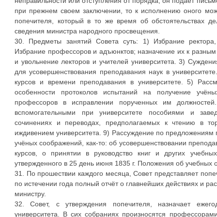
неправильности или отступления от порядка, он подает письм
при прежнем своем заключении, то к исполнению оного мож
попечителя, который в то же время об обстоятельствах д
сведения министра народного просвещения.
30. Предметы занятий Совета суть: 1) Избрание ректора,
Избрание профессоров и адъюнктов; назначение их к разным
и увольнение лекторов и учителей университета. 3) Сужден
для усовершенствования преподавания наук в университет
курсов и времени преподавания в университете. 5) Рассм
особенности протоколов испытаний на получение учёны
профессоров в исправлении порученных им должностей
вспомогательными при университете пособиями и заве
сочинениях и переводах, предполагаемых к чтению в то
иждивением университета. 9) Рассуждение по предложениям
учёных соображений, как-то: об усовершенствовании препода
курсов, о принятии в руководство книг и других учебны
утвержденного в 25 день июня 1835 г. Положения об учебных о
31. По прошествии каждого месяца, Совет представляет попе
по истечении года полный отчёт о главнейших действиях и ра
министру.
32. Совет, с утверждения попечителя, назначает ежег
университета. В сих собраниях произносятся профессорами