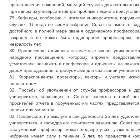
представления сочинений, могущий служить доказательством 
при одном из университетов три пробные лекции в присутствии
79. Кафедры, сообразно с штатами университетов, поручаю
случаях: 1) когда во время избрания Совет не имеет в вид
достойного в полной мере звания ординарного профессора,
возрасту и не может быть ординарным профессором, но
незрелость лет.
80. Профессора, адъюнкты и почётные члены университет
народного просвещения, которому впрочем предоставл
усмотрению назначать в профессора и адъюнкты на вакант
даром преподавания, с требуемыми для сих званий учёными 
81. Корреспонденты, прозекторы, лекторы и учителя иску
попечителем.
82. Просьбы об увольнении от службы профессоров и дру
университета, зависящих от Совета, вносятся в оный рек
просителей отчёта в порученных им частях, представляетс
попечителя министру.
83. Профессор, по выслуге в сей должности 25 лет, удостое
университета, и кафедра его почитается вакантною. Совет п
заслуженный профессор может подвергнуться узаконенны
избрание имеет силу в течение 5 лет, по прошествии ко