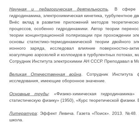
Научная и педагогическая деятельность
. В сфере н
гидродинамика, электрохимическая кинетика, турбулентное д
Внёс вклад в развитие приложений методов теоретическ
процессов, особенно гидродинамики. Автор теории перено
теории концентрационной поляризации при прохождении эле
основы статистико-термодинамической теории двойного эл
ионного заряда, исследовал влияние поверхностно-акт
коагуляцию аэрозолей и коллоидов в турбулентных потоках, 
Сотрудник Института электрохимии АН СССР. Преподавал в Мо
Великая Отечественная война
. Сотрудник Института
исследования, имеющие оборонное значение.
Основные труды
: «Физико-химическая гидродинамика»
статистическую физику» (1950), «Курс теоретической физики. В 
Литература
: Эффект Левича. Газета «Поиск». 2013. №48.
школа.