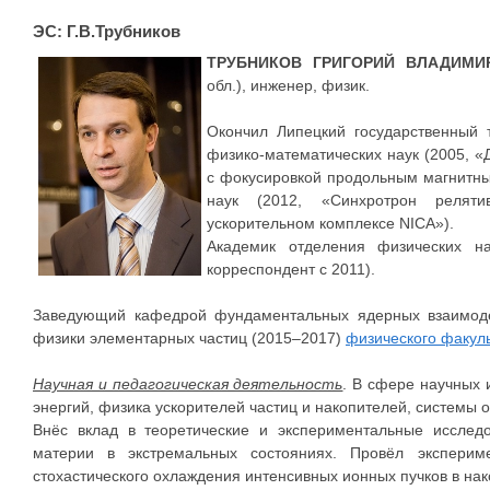
ЭС: Г.В.Трубников
ТРУБНИКОВ ГРИГОРИЙ ВЛАДИМИ
обл.), инженер, физик.
Окончил Липецкий государственный т
физико-математических наук (2005, «
с фокусировкой продольным магнитны
наук (2012, «Синхротрон реляти
ускорительном комплексе NICA»).
Академик отделения физических н
корреспондент с 2011).
Заведующий кафедрой фундаментальных ядерных взаимоде
физики элементарных частиц (2015–2017)
физического факул
Научная и педагогическая деятельность
. В сфере научных 
энергий, физика ускорителей частиц и накопителей, системы 
Внёс вклад в теоретические и экспериментальные иссле
материи в экстремальных состояниях. Провёл эксперим
стохастического охлаждения интенсивных ионных пучков в нак