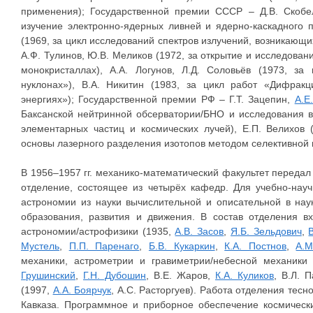
применения); Государственной премии СССР – Д.В. Скобел
изучение электронно-ядерных ливней и ядерно-каскадного п
(1969, за цикл исследований спектров излучений, возникающи
А.Ф. Тулинов, Ю.В. Меликов (1972, за открытие и исследова
монокристаллах), А.А. Логунов, Л.Д. Соловьёв (1973, з
нуклонах»), В.А. Никитин (1983, за цикл работ «Дифрак
энергиях»); Государственной премии РФ – Г.Т. Зацепин,
А.Е
Баксанской нейтринной обсерватории/БНО и исследования в
элементарных частиц и космических лучей), Е.П. Велихов 
основы лазерного разделения изотопов методом селективной
В 1956–1957 гг. механико-математический факультет передал
отделение, состоящее из четырёх кафедр. Для учебно-нау
астрономии из науки вычислительной и описательной в нау
образования, развития и движения. В состав отделения в
астрономии/астрофизики (1935,
А.В. Засов
,
Я.Б. Зельдович
,
В
Мустель
,
П.П. Паренаго
,
Б.В. Кукаркин
,
К.А. Постнов
,
А.М
механики, астрометрии и гравиметрии/небесной механики
Грушинский
,
Г.Н. Дубошин
, В.Е. Жаров,
К.А. Куликов
, В.Л. 
(1997,
А.А. Боярчук
, А.С. Расторгуев). Работа отделения тес
Кавказа. Программное и приборное обеспечение космическ