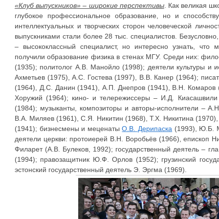
«Клуб выпускников» – широкие перспективы
. Как великая шк
глубокое профессиональное образование, но и способств
интеллектуальных и творческих сторон человеческой личнос
выпускниками стали более 28 тыс. специалистов. Безусловно
– высококлассный специалист, но интересно узнать, что
получили образование физика в стенах МГУ. Среди них: филос
(1935); политолог А.В. Манойло (1998); деятели культуры и ис
Ахметьев (1975), А.С. Гостева (1997), В.В. Канер (1964); писа
(1964), Д.С. Данин (1941), А.П. Днепров (1941), В.Н. Комаров 
Хоружий (1964); кино- и телережиссеры – И.Д. Киасашвили 
(1984); музыканты, композиторы и авторы-исполнители – А.Н
В.А. Миляев (1961), С.Я. Никитин (1968), Т.Х. Никитина (1970)
(1941); бизнесмены и меценаты
О.В. Дерипаска
(1993), Ю.Б. 
деятели церкви: протоиерей В.Н. Воробьёв (1966), епископ Н
Филарет (А.В. Булеков, 1992); государственный деятель – гл
(1994); правозащитник Ю.Ф. Орлов (1952); грузинский госуд
эстонский государственный деятель Э. Эргма (1969).