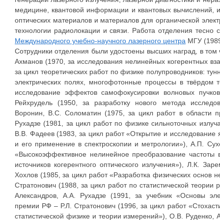
медицине, квантовой информации и квантовых вычислений, 
оптических материалов и материалов для органической элек
технологии радиолокации и связи. Работа отделения тесно
Международного учебно-научного лазерного центра
МГУ (1989
Сотрудники отделения были удостоены высших наград, в том ч
Ахманов (1970, за исследования нелинейных когерентных вза
за цикл теоретических работ по физике полупроводников: ту
электрических полях, многофотонные процессы в твёрдом те
исследование эффектов самофокусировки волновых пучко
Рейхрудель (1950, за разработку нового метода исследо
Воронин, В.С. Соломатин (1975, за цикл работ в области пр
Рухадзе (1981, за цикл работ по физике сильноточных излуч
В.В. Фадеев (1983, за цикл работ «Открытие и исследование
и его применение в спектроскопии и метрологии»), А.П. Сухо
«Высокоэффективное нелинейное преобразование частоты в
источников когерентного оптического излучения»), Л.К. Заре
Хохлов (1985, за цикл работ «Разработка физических основ н
Стратонович (1988, за цикл работ по статистической теории 
Александров, А.А. Рухадзе (1991, за учебник «Основы эл
премии РФ – Р.Л. Стратонович (1996, за цикл работ «Стохаст
статистической физике и теории измерений»), О.В. Руденко, 