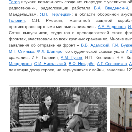
Тагер
изучали возможность создания снарядов с увеличенной
радиотехники, радиолокации работали
Б.А. Введенский
,
Мандельштам,
Я.П. Терлецкий
; в области оборонной акус
Головин
, С.Н. Ржевкин; магнитной защитой корабл
противотранспортными минами занимались,
А.А. Андронов
,
И.
Сотни выпускников, студентов и преподавателей стали фр
фронтах, участвовали во всех крупных сражениях. Многие вып
заявления об отправке на фронт –
В.Б. Адамский
,
Г.И. Будк
М.Г. Слинько
,
Ф.Л. Шапиро
, со студенческой скамьи ушли
И.В
сражались И.Н. Головин,
А.М. Гусев
, Н.П. Клепиков, Н.Н. К
Мещеряков
,
С.И. Никольский
,
В.Ф. Ноздрёв
,
А.Г. Свешников
,
А
памятную доску героев, не вернувшихся с войны, занесены 1