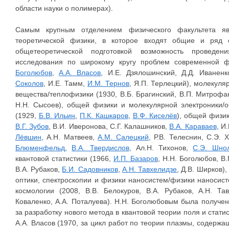
области науки о полимерах).
Самым крупным отделением физического факультета яв
теоретической физики, в которое входят общие и ряд
общетеоретической подготовкой возможность проведен
исследования по широкому кругу проблем современной ф
Боголюбов
,
А.А. Власов
, И.Е. Дзялошинский, Д.Д. Иванен
Соколов
, И.Е. Тамм,
И.М. Тернов
, Я.П. Терлецкий), молекул
вещества/теплофизики (1930, В.Б. Брагинский, В.П. Митрофа
Н.Н. Сысоев), общей физики и молекулярной электроники/
(1929,
Б.В. Ильин
,
П.К. Кашкаров
,
В.Ф. Киселёв
), общей физик
В.Г. Зубов
, В.И. Иверонова, С.Г. Калашников,
В.А. Караваев
, И
Лёвшин
, А.Н. Матвеев,
А.М. Салецкий
, Р.В. Телеснин, С.Э. 
Блюменфельд
,
В.А. Твердислов
, Ал.Н. Тихонов,
С.Э. Шно
квантовой статистики (1966,
И.П. Базаров
, Н.Н. Боголюбов, В
В.А. Рубаков,
Б.И. Садовников
,
А.Н. Тавхелидзе
, Д.В. Ширков)
оптики, спектроскопии и физики наносистем/физики наносис
космологии (2008, В.В. Белокуров, В.А. Рубаков, А.Н. Та
Коваленко, А.А. Поталуева). Н.Н. Боголюбовым была получе
за разработку нового метода в квантовой теории поля и стати
А.А. Власов (1970, за цикл работ по теории плазмы, содер