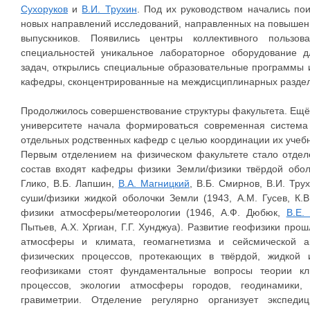
Сухоруков
и
В.И. Трухин
. Под их руководством начались по
новых направлений исследований, направленных на повышени
выпускников. Появились центры коллективного пользо
специальностей уникальное лабораторное оборудование 
задач, открылись специальные образовательные программы 
кафедры, сконцентрированные на междисциплинарных раздел
Продолжилось совершенствование структуры факультета. Ещё
университете начала формироваться современная система
отдельных родственных кафедр с целью координации их учебн
Первым отделением на физическом факультете стало отдел
состав входят кафедры физики Земли/физики твёрдой обо
Глико, В.Б. Лапшин,
В.А. Магницкий
, В.Б. Смирнов, В.И. Тру
суши/физики жидкой оболочки Земли (1943, А.М. Гусев, К.В.
физики атмосферы/метеорологии (1946, А.Ф. Дюбюк,
В.Е.
Пытьев, А.Х. Хргиан, Г.Г. Хунджуа). Развитие геофизики про
атмосферы и климата, геомагнетизма и сейсмической а
физических процессов, протекающих в твёрдой, жидкой 
геофизиками стоят фундаментальные вопросы теории кл
процессов, экологии атмосферы городов, геодинамики,
гравиметрии. Отделение регулярно организует экспеди