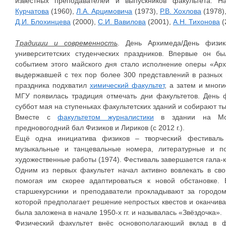
известных преподавателей и выпускников факультета. 
Курчатова
(1960),
Л.А. Арцимовича
(1973),
Р.В. Хохлова
(1978)
Д.И. Блохинцева
(2000),
С.И. Вавилова
(2001),
А.Н. Тихонова
(
Традиции и современность
. День Архимеда/День физи
университетских студенческих праздников. Впервые он 
событием этого майского дня стало исполнение оперы «Ар
выдержавшей с тех пор более 300 представлений в разных
праздника подхватил
химический факультет
, а затем и мног
МГУ появилась традиция отмечать дни факультетов. День 
суббот мая на ступеньках факультетских зданий и собирают ты
Вместе с
факультетом журналистики
в здании на Мохо
предновогодний бал Физиков и Лириков (с 2012 г.).
Ещё одна инициатива физиков – творческий фестиваль
музыкальные и танцевальные номера, литературные и по
художественные работы (1974). Фестиваль завершается гала-к
Одним из первых факультет начал активно вовлекать в сво
помогая им скорее адаптироваться к новой обстановке. 
старшекурсники и преподаватели прокладывают за городом
которой предполагает решение непростых квестов и оканчи
была заложена в начале 1950-х гг. и называлась «Звёздочка».
Физический факультет внёс основополагающий вклад в ф