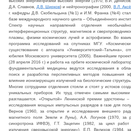
высоких энергий/физики высоких энергий (1970, В.И. Денисов,
Д.А. Славнов,
Д.В. Ширков
) и нейтронографии (2000,
В.Л. Акс
г. кафедры Д.В. Скобельцына (№1) и И.М. Франка (№4) ста
базе международного научного цента – Объединённого инстит
Спектр научных направлений отделения необычай
интерференционных структур, магнетиков и сверхпроводнико
плазмы, физики космических лучей и астрофизики. Во вза
программа исследований на спутниках МГУ. «Космически
существование с аппарата «Университетский–Татьяна», от
юбилея Московского университета (2005). Важнейшим проек
(28 апреля 2016 г.) и работа на орбите космической лаборат
фундаментальной медицины ведутся исследования в обла
поиск и разработка перспективных методов повышения эф
влияние ионизирующих излучений на биологические структуры
Многие сотрудники отделения стояли и стоят у истоков соз
уникальных приборов. Их труд отмечен самыми высокими
разглашается. «Открытой» Ленинской премии удостоены – 
исследования мощных импульсных разрядов в газе для полу
Вернов (1960, за открытие и исследование внешнего ра
магнитного поля Земли и Луны), А.А. Логунов (1970, за 
синхротрона ИФВЭ), Г.Т. Зацепин (1982, за цикл работ
излучения сверхвысокой энергии»), Е.П. Велихов (1984, 