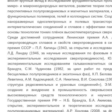
вносят крупный вклад в исследование фундаментальных проб
микро- и макронеоднородных металлов, развитие теории пол
перспективных полупроводниковых и магнитных материалов,
функциональных полимеров, гелей и коллоидных систем. Созд
наноразмерных одноэлектронных и полевых транзисторо
интерметаллических соединений и сплавов с эффектами па
основы технологии тонких плёнок высокотемпературных сверх
Среди достижений сотрудников: Ленинская премия А.А. 
сверхпроводящих сплавов и свойств сверхпроводников в си
премия СССР – П.Л. Капицы (1943, за открытие и исследован
Л.Д. Ландау (1946, за научные исследования по фазовым п
экспериментальные исследования сверхпроводимости), Ю
экспериментальным исследованиям гальваномагнитных св
Брандта, С.М. Чудинова (1982, за цикл работ по пред
бесщелевых полупроводников и экситонных фаз), К.П. Белова, 
Левитина, А.М. Кадомцевой, С.А. Никитина, В.И. Соколова (19
структура редкоземельных и урановых соединений»), Э.М.
создание и внедрение в промышленность сверхвысоков
высоковакуумных средств технологического и научног
Государственная премия РФ – Н.Б. Брандта, Б.А. Акимова,
открытие, экспериментальное и теоретическое исследов
полупроводниковых материалов), А.Р. Хохлова (2008, за 