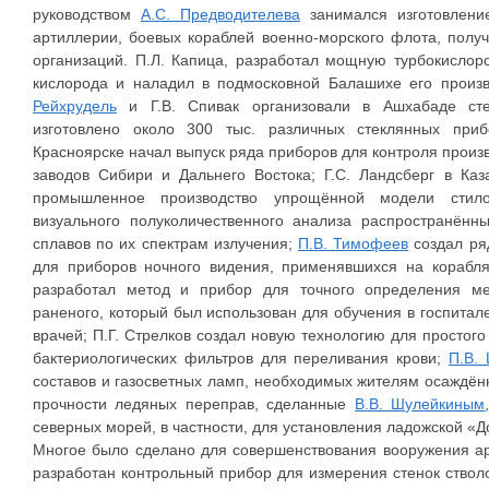
руководством
А.С. Предводителева
занимался изготовлени
артиллерии, боевых кораблей военно-морского флота, полу
организаций. П.Л. Капица, разработал мощную турбокислор
кислорода и наладил в подмосковной Балашихе его прои
Рейхрудель
и Г.В. Спивак организовали в Ашхабаде сте
изготовлено около 300 тыс. различных стеклянных при
Красноярске начал выпуск ряда приборов для контроля произв
заводов Сибири и Дальнего Востока; Г.С. Ландсберг в Каз
промышленное производство упрощённой модели стилос
визуального полуколичественного анализа распространённ
сплавов по их спектрам излучения;
П.В. Тимофеев
создал ря
для приборов ночного видения, применявшихся на корабл
разработал метод и прибор для точного определения ме
раненого, который был использован для обучения в госпитал
врачей; П.Г. Стрелков создал новую технологию для простого
бактериологических фильтров для переливания крови;
П.В.
составов и газосветных ламп, необходимых жителям осаждённ
прочности ледяных переправ, сделанные
В.В. Шулейкиным
северных морей, в частности, для установления ладожской «Д
Многое было сделано для совершенствования вооружения а
разработан контрольный прибор для измерения стенок стволо