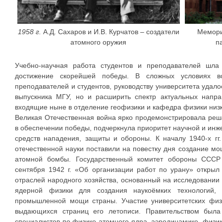
1958 г.
А.Д. Сахаров и И.В. Курчатов – создатели
Мемори
атомного оружия
п
Учебно-научная работа студентов и преподавателей шла
достижение скорейшей победы. В сложных условиях во
преподавателей и студентов, руководству университета удало
выпускника МГУ, но и расширить спектр актуальных напра
входящие ныне в отделение геофизики и кафедра физики низк
Великая Отечественная война ярко продемонстрировала ре
в обеспечении победы, подчеркнула приоритет научной и инж
средств нападения, защиты и обороны. К началу 1940-х г
отечественной науки поставили на повестку дня создание м
атомной бомбы. Государственный комитет обороны ССС
сентября 1942 г. «Об организации работ по урану» откры
отраслей народного хозяйства, основанный на исследовании
ядерной физики для создания наукоёмких технологий,
промышленной мощи страны. Участие университетских фи
выдающихся страниц его летописи. Правительством была
специалистов по физике атомного ядра, аэродинамике, физик