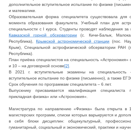
дополнительное вступительное испытание по физике (письменн
и математике.
Образовательная форма специалитета существовала для 
момента образования факультета. Учебный план для аст
специальности с I курса. Студенты проводят наблюдения з
Кавказской горной обсерватории
(с. Кичи-Балык, Малокар
Республика),
Крымской астрономической станции
(пос. Нау
Крым), Специальной астрофизической обсерватории РАН (п
Республика).
План приёма специалистов на специальность «Астрономия» 
и 10 – на договорной основе
[2]
.
В 2021 г. вступительные экзамены на специальность 
вступительное испытание по физике (письменно), а также ЕГЭ
Срок обучения по программам специалитета – 6 лет.
Выпускнику присваивается квалификация специалиста 
прикладная физика» или «Астрономия».
Магистратура по направлению «Физика» была открыта в 1
магистерских программ, списки которых варьируются и допол
в себя блоки дисциплин: общекультурный, профессиона
гуманитарный, социальный и экономический, практики и научн