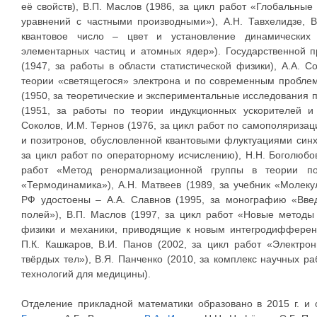
её свойств), В.П. Маслов (1986, за цикл работ «Глобальны
уравнений с частными производными»), А.Н. Тавхелидзе, В
квантовое число – цвет и установление динамических 
элементарных частиц и атомных ядер»). Государственной 
(1947, за работы в области статистической физики), А.А. С
теории «светящегося» электрона и по современным проблем
(1950, за теоретические и экспериментальные исследования п
(1951, за работы по теории индукционных ускорителей и 
Соколов, И.М. Тернов (1976, за цикл работ по самополяризац
и позитронов, обусловленной квантовыми флуктуациями синхр
за цикл работ по операторному исчислению), Н.Н. Боголюбов,
работ «Метод ренормализационной группы в теории пол
«Термодинамика»), А.Н. Матвеев (1989, за учебник «Молек
РФ удостоены – А.А. Славнов (1995, за монографию «Вве
полей»), В.П. Маслов (1997, за цикл работ «Новые метод
физики и механики, приводящие к новым интегродифференц
П.К. Кашкаров, В.И. Панов (2002, за цикл работ «Электр
твёрдых тел»), В.Я. Панченко (2010, за комплекс научных 
технологий для медицины).
Отделение прикладной математики образовано в 2015 г. и 