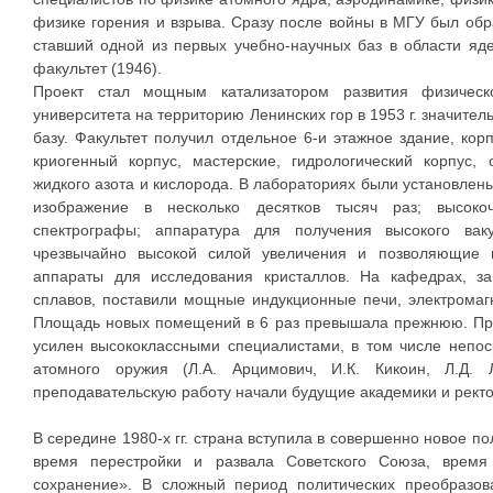
физике горения и взрыва. Сразу после войны в МГУ был об
ставший одной из первых учебно-научных баз в области яд
факультет (1946).
Проект стал мощным катализатором развития физическо
университета на территорию Ленинских гор в 1953 г. значите
базу. Факультет получил отдельное 6-и этажное здание, кор
криогенный корпус, мастерские, гидрологический корпус,
жидкого азота и кислорода. В лабораториях были установле
изображение в несколько десятков тысяч раз; высокоч
спектрографы; аппаратура для получения высокого вак
чрезвычайно высокой силой увеличения и позволяющие и
аппараты для исследования кристаллов. На кафедрах, з
сплавов, поставили мощные индукционные печи, электромаг
Площадь новых помещений в 6 раз превышала прежнюю. Про
усилен высококлассными специалистами, в том числе непо
атомного оружия (Л.А. Арцимович, И.К. Кикоин, Л.Д. 
преподавательскую работу начали будущие академики и ректо
В середине 1980-х гг. страна вступила в совершенно новое п
время перестройки и развала Советского Союза, время
сохранение». В сложный период политических преобразо