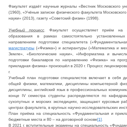
Факультет издаёт научные журналы «Вестник Московского ун
(1960), «Учёные записки физического факультета Московского
науки» (2013), газету «Советский физик» (1998).
Учебный процесс
. Факультет осуществляет приём на 
образования в рамках самостоятельно установленны
направлениям подготовки специалитета («Фундаментальна
магистратуры
(«Физика») и аспирантуры («Математика и мех
Земле», «Биологические науки», «Информатика и вычисл
подготовки бакалавров по направлению «Физика» на про
прикладная физика» произошёл в 2020 г. Процесс лицензиров
г.
Учебный план подготовки специалистов включает в себя ди
общей физики, математики, дисциплины компьютерной физи
дисциплины, английский язык в профессиональных коммуник
конце IV семестра студенты распределяются по кафедрам
сухопутных и морских экспедициях, защищают курсовые раб
центрах факультета, в крупных научно-исследовательских инст
План приёма на специальность «Фундаментальная и прикла
бюджетные места и 80 – на договорной основе
[1]
.
В 2021 г. вступительные экзамены на специальность «Фунда