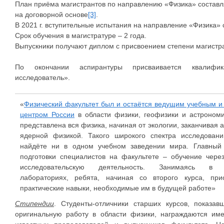
План приёма магистрантов по направлению «Физика» составля
на договорной основе
[3]
.
В 2021 г. вступительные испытания на направление «Физика» 
Срок обучения в магистратуре – 2 года.
Выпускники получают диплом с присвоением степени магистр
По окончании аспирантуры присваивается квалифика
исследователь».
«
Физический факультет был и остаётся ведущим учебным и
центром России
в области физики, геофизики и астрономи
представлена вся физика, начиная от экологии, заканчивая 
ядерной физикой. Такого широкого спектра исследован
найдёте ни в одном учебном заведении мира. Главный
подготовки специалистов на факультете – обучение через
исследовательскую деятельность. Занимаясь в 
лабораториях, ребята, начиная со второго курса, при
практические навыки, необходимые им в будущей работе»
Стипендии
. Студенты-отличники старших курсов, показа
оригинальную работу в области физики, награждаются им