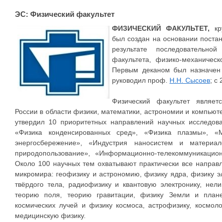
ЭС: Физический факультет
ФИЗИЧЕСКИЙ ФАКУЛЬТЕТ,
к
был создан на основании поста
результате последовательной
факультета, физико-механическ
Первым деканом был назначе
руководил проф.
Н.Н. Сысоев
; с
Физический факультет являет
России в области физики, математики, астрономии и компьют
утвердил 10 приоритетных направлений научных исследова
«Физика конденсированных сред», «Физика плазмы», «М
энергосбережение», «Индустрия наносистем и материа
природопользование», «Информационно-телекоммуникацио
Около 100 научных тем охватывают практически все направ
микромира: геофизику и астрономию, физику ядра, физику э
твёрдого тела, радиофизику и квантовую электронику, нел
теорию поля, теорию гравитации, физику Земли и план
космических лучей и физику космоса, астрофизику, космо
медицинскую физику.