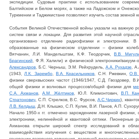
экспедиции. Судовые практики с использованием соврем
Балтийском и Белом морях, а также на Ладожском и Онежском
Туркмении и Таджикистане позволяют изучить состав земной 
События Великой Отечественной войны указали на важную р
систем связи и локации. Для развития этой научной отрасл
организовано отделение радиофизики и электроники. В
образованные на физическом отделении – физики колеба
Вятчанин, Л.И. Мандельштам, К.Ф. Теодорчик,
В.В. Мигул
Брагинский
, Ф.Я. Халили) и физической электроники/вакуум-о
Александров
, Б.С. Черныш, Э.М. Рейхрудель,
А.А. Рухадзе
, А
(1943,
Л.К. Зарембо
,
В.А. Красильников
, С.Н. Ржевкин,
О.В.
физики сверхвысоких частот (1946/1947, С.Д. Гвоздовер, В.И
общей физики и волновых процессов/общей физики для
ме
С.А. Ахманов
,
А.М. Жёлтиков
, Ю.Л. Климонтович,
В.П. Ка
Стратонович
, С.П. Стрелков, В.С. Фурсов,
А.С.Чиркин
), квант
Л.В. Келдыш
, Д.Н. Клышко, С.П. Кулик, В.И. Панов, А.П. Сухору
Начало 1950-х гг. отмечено зарождением лазерной физики,
электроники, нелинейной и квантовой оптики. Пионерные 
Ахманова открыли широкий спектр исследований в облас
взаимодействия излучения с веществом и многочисленных
генерации лазерного излучения, лазерной диагностики и нера