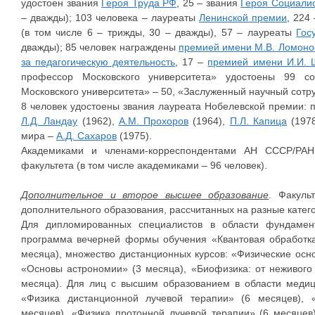
удостоен звания
Героя Труда РФ
, 25 – звания
Героя Социалис
– дважды); 103 человека – лауреаты
Ленинской премии
, 224
(в том числе 6 – трижды, 30 – дважды), 57 – лауреаты
Гос
дважды); 85 человек награждены
премией имени М.В. Ломоно
за педагогическую деятельность
, 17 –
премией имени И.И. 
профессор Московского университета» удостоены 99 со
Московского университета» – 50, «Заслуженный научный сотру
8 человек удостоены звания лауреата Нобелевской премии: 
Л.Д. Ландау
(1962),
А.М. Прохоров
(1964),
П.Л. Капица
(197
мира –
А.Д. Сахаров
(1975).
Академиками и членами-корреспондентами АН СССР/РАН
факультета (в том числе академиками – 96 человек).
Дополнительное и второе высшее образование
. Факуль
дополнительного образования, рассчитанных на разные катег
Для дипломированных специалистов в области фундамен
программа вечерней формы обучения «Квантовая обработка
месяца), множество дистанционных курсов: «Физические осно
«Основы астрономии» (3 месяца), «Биофизика: от неживого
месяца). Для лиц с высшим образованием в области меди
«Физика дистанционной лучевой терапии» (6 месяцев), 
месяцев), «Физика протонной лучевой терапии» (6 месяцев