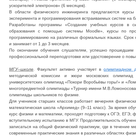
ускорителей электронов» (6 месяцев).
В области физического инжиниринга предлагаются курсы
эксперимента и программирования встраиваемых систем на б
Разработаны программы «Создание учебных курсов в с
образования с помощью системы Moodle», курсы по про
программированию на различных формальных языках. Срок о
и занимает от 1 до 3 месяцев.
По окончании обучения слушателям, успешно прошедшим 
профессиональной переподготовке или удостоверение о пов
МГУ–школе
. Факультет активно участвует в
олимпиадном 
методической комиссии и жюри московских олимпиад
университетских олимпиад «Покори Воробьёвы горы!» и «Ломо
многопредметной олимпиады «Турнир имени М.В.Ломоносова
олимпиады школьников по физике.
Для учеников старших классов работает вечерняя физическ
математическая школа «Архимед» (9–11 класс). За время об
курс физики и математики, проходят подготовку к ОГЭ, ЕГЭ,
вступительному испытанию в МГУ. Продолжительность обучен
записаться на общий физический практикум, где в течение м
современные практические знания в различных областях физи