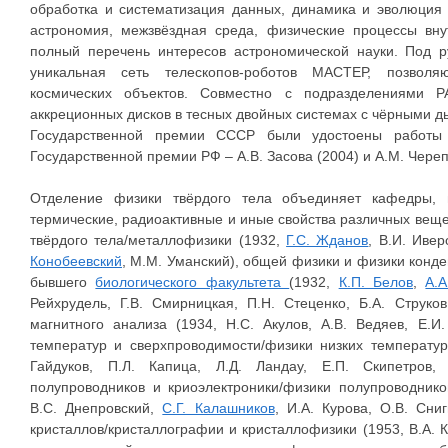
обработка и систематизация данных, динамика и эволюция 
астрономия, межзвёздная среда, физические процессы вну
полный перечень интересов астрономической науки. Под р
уникальная сеть телескопов-роботов МАСТЕР, позволя
космических объектов. Совместно с подразделениями Р
аккреционных дисков в тесных двойных системах с чёрными 
Государственной премии СССР были удостоены работы 
Государственной премии РФ – А.В. Засова (2004) и А.М. Череп
Отделение физики твёрдого тела объединяет кафедры, и
термические, радиоактивные и иные свойства различных веще
твёрдого тела/металлофизики (1932,
Г.С. Жданов
, В.И. Иве
Конобеевский
, М.М. Уманский), общей физики и физики конд
бывшего
биологического факультета
(1932,
К.П. Белов
,
А.А
Рейхрудель, Г.В. Смирницкая, П.Н. Стеценко, Б.А. Струко
магнитного анализа (1934, Н.С. Акулов, А.В. Ведяев, Е.И
температур и сверхпроводимости/физики низких температур
Гайдуков, П.Л. Капица, Л.Д. Ландау, Е.П. Скипетров,
полупроводников и криоэлектроники/физики полупроводнико
В.С. Днепровский,
С.Г. Калашников
, И.А. Курова, О.В. Сни
кристаллов/кристаллографии и кристаллофизики (1953, В.А. 