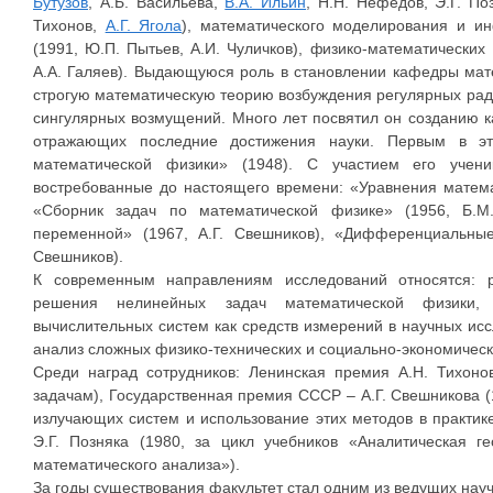
Бутузов
, А.Б. Васильева,
В.А. Ильин
, Н.Н. Нефёдов, Э.Г. По
Тихонов,
А.Г. Ягола
), математического моделирования и и
(1991, Ю.П. Пытьев, А.И. Чуличков), физико-математических
А.А. Галяев). Выдающуюся роль в становлении кафедры мат
строгую математическую теорию возбуждения регулярных ра
сингулярных возмущений. Много лет посвятил он созданию 
отражающих последние достижения науки. Первым в эт
математической физики» (1948). С участием его учени
востребованные до настоящего времени: «Уравнения матема
«Сборник задач по математической физике» (1956, Б.М
переменной» (1967, А.Г. Свешников), «Дифференциальные 
Свешников).
К современным направлениям исследований относятся: р
решения нелинейных задач математической физики, 
вычислительных систем как средств измерений в научных и
анализ сложных физико-технических и социально-экономическ
Среди наград сотрудников: Ленинская премия А.Н. Тихоно
задачам), Государственная премия СССР – А.Г. Свешникова (
излучающих систем и использование этих методов в практике
Э.Г. Позняка (1980, за цикл учебников «Аналитическая г
математического анализа»).
За годы существования факультет стал одним из ведущих нау