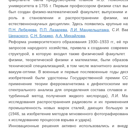
университета в 1755 г. Первым профессором физики стал выпу
был создан физико-математический факультет, выпускники 
роль в становлении и распространении физики, ма
естественнонаучных дисциплин. Здесь появились крупные 
П.Н. Лебедева
,
П.П. Лазарева
,
Л.И. Мандельштама
, С.И. В
Цераского
,
С.Н. Блажко
,
А.А. Михайлова
.
Реформа университетского образования 1930–1933 гг., её п
запросов народного хозяйства, привела к созданию современ
структурой, в которую входил также физический факульте
физики, теоретической физики и математики, были образо
технической специализацией, в том числе магнитного анализ
вакуум-оптики. В военные и первые послевоенные годы деся
изобретений были удостоены Государственной премии С
применение теории ферромагнетизма к дефектоскопии ме
спектрального анализа для определения состава сплавов и 
турбинный метод получения жидкого кислорода), Л.И. М
исследования распространения радиоволн и их применения)
промышленность новых марок сталей, дающих большую э
(1946, за изобретение методов мгновенного фотографирован
к исследованию процессов взрыва и удара).
Инновационные решения активно использовались и внед