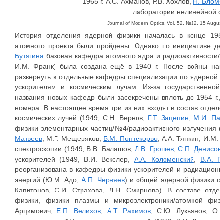
1965 г. А.С. Ахманов, Р.В. Хохлов,
Н. Блом
лаборатории нелинейной о
Journal of Modern Optics. Vol. 52. №12. 15 Aug
История отделения ядерной физики началась в конце 1950
атомного проекта были пройдены. Однако по инициативе д
Бутягина
базовая кафедра атомного ядра и радиоактивности/№
И.М. Франк) была создана ещё в 1940 г. После войны н
развернуть в отдельные кафедры специализации по ядерной 
ускорителям и космическим лучам. Из-за государственно
названия новых кафедр были засекречены вплоть до 1954 г.
номера. В настоящее время три из них входят в состав отде
космических лучей (1949, С.Н. Вернов,
Г.Т. Зацепин
,
М.И. П
физики элементарных частиц/№4/радиоактивного излучения (
Матвеев
, М.Г. Мещеряков,
Б.М. Понтекорво
, А.А. Тяпкин, И.
спектроскопии (1949, В.В. Балашов,
Л.В. Грошев
,
С.П. Денисо
ускорителей (1949, В.И. Векслер,
А.А. Коломенский
,
В.А. 
реорганизована в кафедры физики ускорителей и радиацион
энергий (Ю.М. Адо,
А.П. Черняев
) и общей ядерной физики 
Капитонов, С.И. Страхова, Л.Н. Смирнова). В составе от
физики, физики плазмы и микроэлектроники/атомной физ
Арцимович,
Е.П. Велихов
,
А.Т. Рахимов
, С.Ю. Лукьянов, О