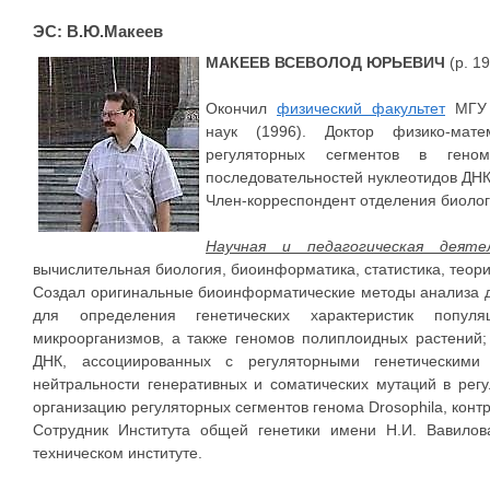
ЭС: В.Ю.Макеев
МАКЕЕВ ВСЕВОЛОД ЮРЬЕВИЧ
(р. 1
Окончил
физический факультет
МГУ (
наук (1996). Доктор физико-мате
регуляторных сегментов в геном
последовательностей нуклеотидов ДНК
Член-корреспондент отделения биологи
Научная и педагогическая деяте
вычислительная биология, биоинформатика, статистика, теори
Создал оригинальные биоинформатические методы анализа 
для определения генетических характеристик попул
микроорганизмов, а также геномов полиплоидных растений
ДНК, ассоциированных с регуляторными генетическими 
нейтральности генеративных и соматических мутаций в рег
организацию регуляторных сегментов генома Drosophila, конт
Сотрудник Института общей генетики имени Н.И. Вавило
техническом институте.