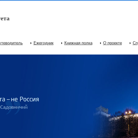
ета
утеводитель
Ежегодник
Книжная полка
О проекте
Сп