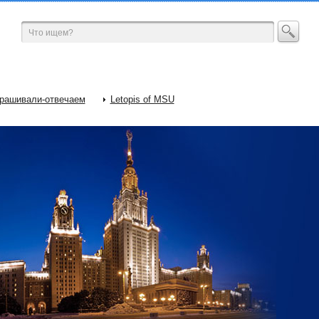
рашивали-отвечаем
Letopis of MSU