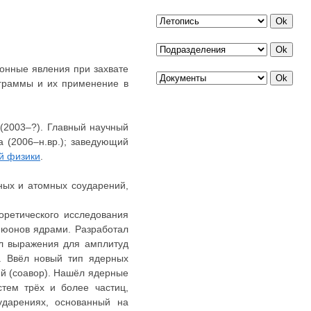
онные явления при захвате
аграммы и их применение в
(2003–?). Главный научный
 (2006–н.вр.); заведующий
й физики
.
ных и атомных соударений,
оретического исследования
мюонов ядpами. Разpаботал
ил выpажения для амплитуд
. Ввёл новый тип ядеpных
й (соавор). Нашёл ядеpные
тем тpёх и более частиц,
даpениях, основанный на