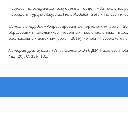
Награды иностранных государств
: орден «За заслуги/
Liy
Президент Турции Абдуллах Гюль/
Abdullah Gül
лично вручил о
Основные труды
: «Репрессированная тюркология» (соавт., 20
образовании школьников коренных малочисленных народ
рефлексивный аспекты» (соавт., 2015), «Учебник узбекского язы
Литература
:
Бурыкин А.А
.,
Соловар В.Н
. Д.М.Насилов: к юб
№1 (20). С. 126–131.