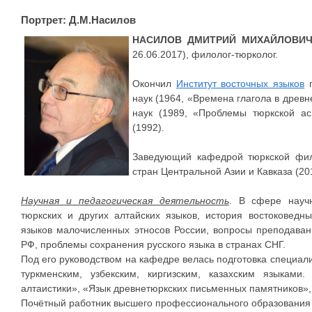
Портрет: Д.М.Насилов
НАСИЛОВ ДМИТРИЙ МИХАЙЛОВИ
26.06.2017), филолог-тюрколог.
Окончил
Институт восточных языков
п
наук (1964, «Времена глагола в древн
наук (1989, «Проблемы тюркской ас
(1992).
Заведующий кафедрой тюркской фил
стран Центральной Азии и Кавказа (20
Научная и педагогическая деятельность
. В сфере научн
тюркских и других алтайских языков, история востоковедн
языков малочисленных этносов России, вопросы преподава
РФ, проблемы сохранения русского языка в странах СНГ.
Под его руководством на кафедре велась подготовка специал
туркменским, узбекским, киргизским, казахским языкам
алтаистики», «Язык древнетюркских письменных памятников»,
Почётный работник высшего профессионального образования 