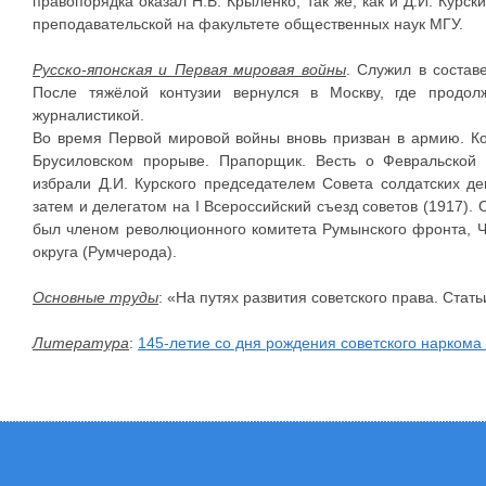
правопорядка оказал Н.В. Крыленко, так же, как и Д.И. Курс
преподавательской на факультете общественных наук МГУ.
Русско-японская и Первая мировая войны
. Служил в состав
После тяжёлой контузии вернулся в Москву, где продол
журналистикой.
Во время Первой мировой войны вновь призван в армию. Ко
Брусиловском прорыве. Прапорщик. Весть о Февральской
избрали Д.И. Курского председателем Совета солдатских д
затем и делегатом на I Всероссийский съезд советов (1917). 
был членом революционного комитета Румынского фронта, Ч
округа (Румчерода).
Основные труды
: «На путях развития советского права. Стать
Литература
:
145-летие со дня рождения советского наркома