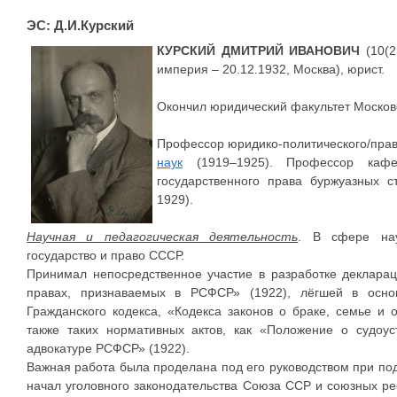
ЭС: Д.И.Курский
КУРСКИЙ ДМИТРИЙ ИВАНОВИЧ
(10(2
империя – 20.12.1932, Москва), юрист.
Окончил юридический факультет Московс
Профессор юридико-политического/пра
наук
(1919–1925). Профессор кафе
государственного права буржуазных 
1929).
Научная и педагогическая деятельность
. В сфере нау
государство и право СССР.
Принимал непосредственное участие в разработке деклара
правах, признаваемых в РСФСР» (1922), лёгшей в осно
Гражданского кодекса, «Кодекса законов о браке, семье и о
также таких нормативных актов, как «Положение о судоу
адвокатуре РСФСР» (1922).
Важная работа была проделана под его руководством при по
начал уголовного законодательства Союза ССР и союзных рес