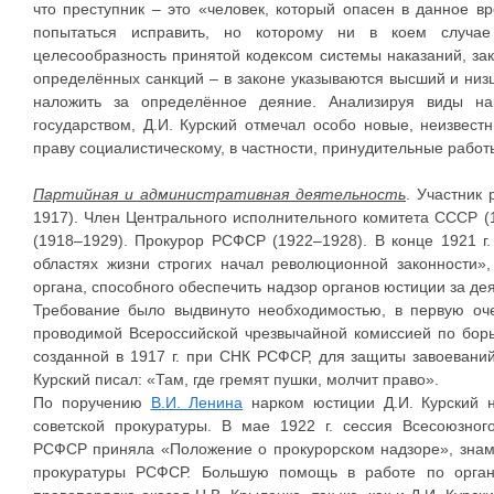
что преступник – это «человек, который опасен в данное вр
попытаться исправить, но которому ни в коем случае
целесообразность принятой кодексом системы наказаний, з
определённых санкций – в законе указываются высший и низ
наложить за определённое деяние. Анализируя виды на
государством, Д.И. Курский отмечал особо новые, неизвес
праву социалистическому, в частности, принудительные рабо
Партийная и административная деятельность
. Участник
1917). Член Центрального исполнительного комитета СССР 
(1918–1929). Прокурор РСФСР (1922–1928). В конце 1921 г.
областях жизни строгих начал революционной законности»,
органа, способного обеспечить надзор органов юстиции за де
Требование было выдвинуто необходимостью, в первую оче
проводимой Всероссийской чрезвычайной комиссией по борь
созданной в 1917 г. при СНК РСФСР, для защиты завоеваний
Курский писал: «Там, где гремят пушки, молчит право».
По поручению
В.И. Ленина
нарком юстиции Д.И. Курский н
советской прокуратуры. В мае 1922 г. сессия Всесоюзног
РСФСР приняла «Положение о прокурорском надзоре», знам
прокуратуры РСФСР. Большую помощь в работе по орган