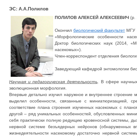
ЭС: А.А.Полилов
ПОЛИЛОВ АЛЕКСЕЙ АЛЕКСЕЕВИЧ
(р.
Окончил
биологический факультет
МГУ (
«Морфологические особенности насе
Доктор биологических наук (2014, «
насекомых»).
Член-корреспондент отделения биологич
Заведующий кафедрой энтомологии биол
Научная и педагогическая деятельность
. В сфере научных
эволюционная морфология.
Впервые детально изучил наружное и внутреннее строение 
выделил особенности, связанные с миниатюризацией, с
соответствие плана строения изученных насекомых с плано
другой – ряд уникальных особенностей, обусловленных мин
себя практически полную редукцию кровеносной системы, ды
нервной системе безъядерных нейронов (обнаруженных вп
жизнедеятельности насекомому достаточно нервной систем