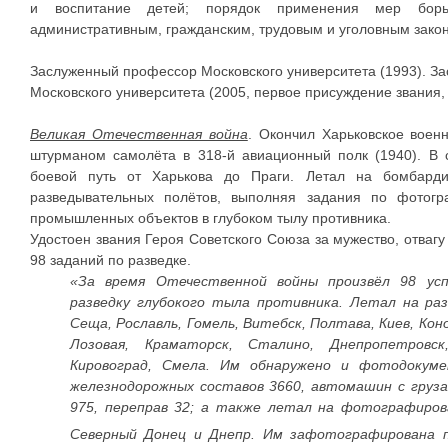
и воспитание детей; порядок применения мер борь
административным, гражданским, трудовым и уголовным зако
Заслуженный профессор Московского университета (1993). За
Московского университета (2005, первое присуждение звания
Великая Отечественная война
. Окончил Харьковское воен
штурманом самолёта в 318-й авиационный полк (1940). В 
боевой путь от Харькова до Праги. Летал на бомбарди
разведывательных полётов, выполняя задания по фотог
промышленных объектов в глубоком тылу противника.
Удостоен звания Героя Советского Союза за мужество, отваг
98 заданий по разведке.
«За время Отечественной войны произвёл 98 ус
разведку глубокого тыла противника. Летал на разв
Сеща, Рославль, Гомель, Витебск, Полтава, Киев, Кон
Лозовая, Краматорск, Сталино, Днепропетровск
Кировоград, Смела. Им обнаружено и фотодокуме
железнодорожных составов 3660, автомашин с грузам
975, переправ 32; а также летал на фотографиров
Северный Донец и Днепр. Им зафотографирована 