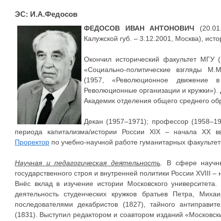
ЭС: И.А.Федосов
ФЕДОСОВ ИВАН АНТОНОВИЧ
(20.01
Калужской губ. – 3.12.2001, Москва), исто
Окончил исторический факультет МГУ (1
«Социально-политические взгляды М.М
(1957, «Революционное движение 
Революционные организации и кружки»). 
Академик отделения общего среднего об
Декан (1957–1971); профессор (1958–1
периода капитализма/истории России XIX – начала XX вв.
Проректор
по учебно-научной работе гуманитарных факультето
Научная и педагогическая деятельность
. В сфере научн
государственного строя и внутренней политики России XVIII – 
Внёс вклад в изучение истории Московского университета
деятельность студенческих кружков братьев Петра, Миха
последователями декабристов (1827), тайного антиправит
(1831). Выступил редактором и соавтором изданий «Московски