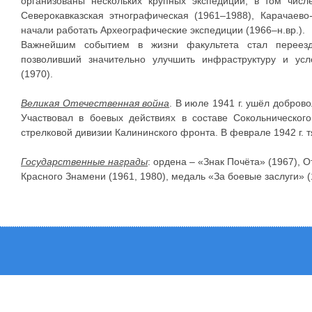
организованы нескольких крупных экспедиций, в том числе
Северокавказская этнографическая (1961–1988), Карачаево
начали работать Археографические экспедиции (1966–н.вр.).
Важнейшим событием в жизни факультета стал переезд
позволивший значительно улучшить инфраструктуру и усло
(1970).
Великая Отечественная война
. В июле 1941 г. ушёл добров
Участвовал в боевых действиях в составе Сокольнического
стрелковой дивизии Калининского фронта. В феврале 1942 г. т
Государственные награды
: ордена – «Знак Почёта» (1967), О
Красного Знамени (1961, 1980), медаль «За боевые заслуги» (