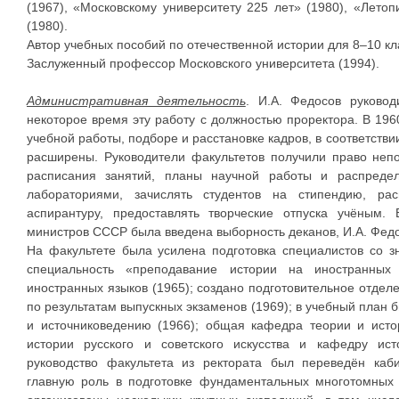
(1967), «Московскому университету 225 лет» (1980), «Летоп
(1980).
Автор учебных пособий по отечественной истории для 8–10 к
Заслуженный профессор Московского университета (1994).
Административная деятельность
. И.А. Федосов руково
некоторое время эту работу с должностью проректора. В 1960
учебной работы, подборе и расстановке кадров, в соответствии
расширены. Руководители факультетов получили право неп
расписания занятий, планы научной работы и распреде
лабораториями, зачислять студентов на стипендию, рас
аспирантуру, предоставлять творческие отпуска учёным. 
министров СССР была введена выборность деканов, И.А. Фед
На факультете была усилена подготовка специалистов со з
специальность «преподавание истории на иностранных 
иностранных языков (1965); создано подготовительное отделе
по результатам выпускных экзаменов (1969); в учебный план
и источниковедению (1966); общая кафедра теории и исто
истории русского и советского искусства и кафедру ист
руководство факультета из ректората был переведён каби
главную роль в подготовке фундаментальных многотомных 