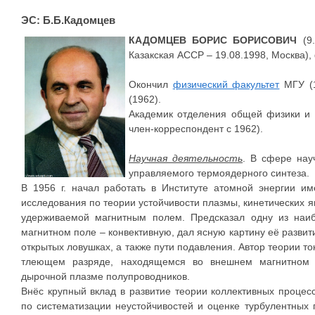
ЭС: Б.Б.Кадомцев
КАДОМЦЕВ БОРИС БОРИСОВИЧ
(9.
Казакская АССР – 19.08.1998, Москва),
Окончил
физический факультет
МГУ (1
(1962).
Академик отделения общей физики и 
член-корреспондент с 1962).
Научная деятельность
. В сфере нау
управляемого термоядерного синтеза.
В 1956 г. начал работать в Институте атомной энергии и
исследования по теории устойчивости плазмы, кинетических я
удерживаемой магнитным полем. Предсказал одну из наи
магнитном поле – конвективную, дал ясную картину её разви
открытых ловушках, а также пути подавления. Автор теории т
тлеющем разряде, находящемся во внешнем магнитном 
дырочной плазме полупроводников.
Внёс крупный вклад в развитие теории коллективных процес
по систематизации неустойчивостей и оценке турбулентных