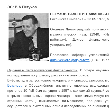
ЭС: В.А.Петухов
ПЕТУХОВ ВАЛЕНТИН АФАНАСЬЕ
Российская империя – 23.05.1977, М
Окончил Ленинградский политехнич
математических наук (1940, «Я
плёнках»). Доктор физико-мат
ускорители»).
Профессор кафедры ускорителей
физического факультета
(1949–1977
Научная и педагогическая деятельность
. В сфере научных
исследования по упругому рассеянию электронов.
Внёс вклад в запуск нового ускорителя – синхрофазотрона, м
Векслера
в Объединённом институте ядерных исследован
протонов 10 ГэВ был запущен в 1957 г. как самый крупный у
открыта новая элементарная частица – анти-сигма-минус г
странных частиц, вызываемые пи-мезонами, процессы уп
осуществлён значительный объём исследований по пионной ф