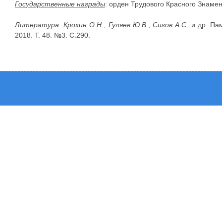
Государственные награды
: орден Трудового Красного Знамен
Литература
:
Крохин О.Н
.,
Гуляев Ю.В
.,
Сигов А.С
. и др. Па
2018. Т. 48. №3. С.290.