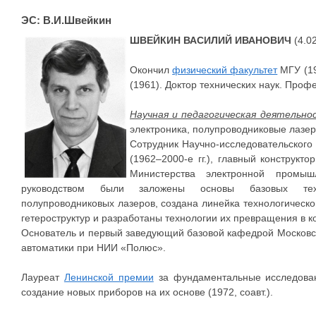
ЭС: В.И.Швейкин
ШВЕЙКИН ВАСИЛИЙ ИВАНОВИЧ
(4.02
Окончил
физический факультет
МГУ (19
(1961). Доктор технических наук. Проф
Научная и педагогическая деятельно
электроника, полупроводниковые лазер
Сотрудник Научно-исследовательского
(1962–2000-е гг.), главный конструкт
Министерства электронной промы
руководством были заложены основы базовых техно
полупроводниковых лазеров, создана линейка технологическ
гетероструктур и разработаны технологии их превращения в к
Основатель и первый заведующий базовой кафедрой Московско
автоматики при НИИ «Полюс».
Лауреат
Ленинской премии
за фундаментальные исследован
создание новых приборов на их основе (1972, соавт.).