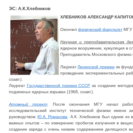
ЭС: А.К.Хлебников
ХЛЕБНИКОВ АЛЕКСАНДР КАПИТ
Окончил
физический факультет
МГУ 
Научная и преподавательская де
ядерное вооружение, кумуляция в с
Преподаватель Московского физико-т
Лауреат
Ленинской премии
за фунда
проведение экспериментальных рабо
соавт.).
Лауреат
Государственной премии СССР
за создание методо
подземных ядерных взрывах (1968, соавт.).
Атомный проект
. После окончания МГУ начал работа
исследовательский институт технической физики имени 
руководством
Ю.А. Романова
. А.К. Хлебников был одним из
важных опытов – по измерению пробегов излучения в вещес
создание заряда с очень низким содержанием делящихся ма