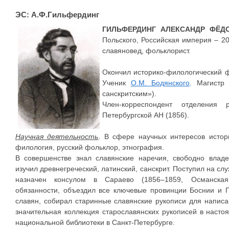
ЭС: А.Ф.Гильфердинг
ГИЛЬФЕРДИНГ АЛЕКСАНДР ФЁД
Польского, Российская империя – 20.
славяновед, фольклорист.
Окончил историко-филологический ф
Ученик
О.М. Бодянского
. Магистр 
санскритским»).
Член-корреспондент отделения 
Петербургской АН (1856).
Научная деятельность
. В сфере научных интересов истор
филология, русский фольклор, этнография.
В совершенстве знал славянские наречия, свободно владе
изучил древнегреческий, латинский, санскрит. Поступил на с
назначен консулом в Сараево (1856–1859, Османская
обязанности, объездил все ключевые провинции Боснии и Г
славян, собирал старинные славянские рукописи для напис
значительная коллекция старославянских рукописей в наст
национальной библиотеки в Санкт-Петербурге.