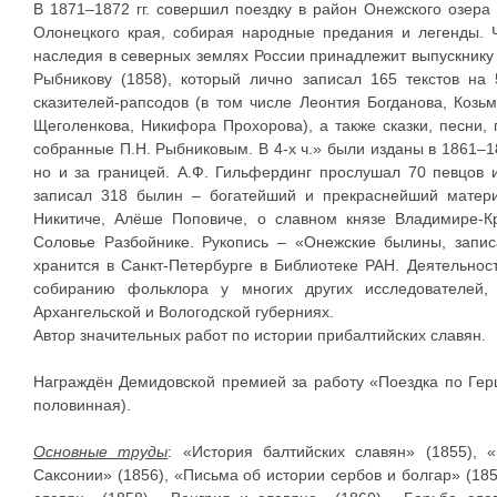
В 1871–1872 гг. совершил поездку в район Онежского озера 
Олонецкого края, собирая народные предания и легенды. 
наследия в северных землях России принадлежит выпускнику 
Рыбникову (1858), который лично записал 165 текстов на
сказителей-рапсодов (в том числе Леонтия Богданова, Коз
Щеголенкова, Никифора Прохорова), а также сказки, песни, 
собранные П.Н. Рыбниковым. В 4-х ч.» были изданы в 1861–186
но и за границей. А.Ф. Гильфердинг прослушал 70 певцов 
записал 318 былин – богатейший и прекраснейший матер
Никитиче, Алёше Поповиче, о славном князе Владимире-
Соловье Разбойнике. Рукопись – «Онежские былины, запис
хранится в Санкт-Петербурге в Библиотеке РАН. Деятельнос
собиранию фольклора у многих других исследователей,
Архангельской и Вологодской губерниях.
Автор значительных работ по истории прибалтийских славян.
Награждён Демидовской премией за работу «Поездка по Гер
половинная).
Основные труды
: «История балтийских славян» (1855), 
Саксонии» (1856), «Письма об истории сербов и болгар» (18