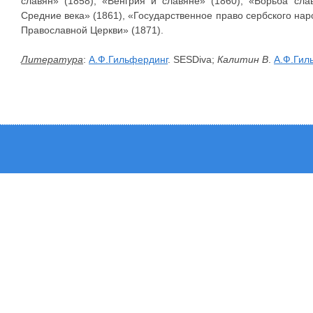
славян» (1858), «Венгрия и славяне» (1860), «Борьба сл
Средние века» (1861), «Государственное право сербского наро
Православной Церкви» (1871).
Литература
:
А.Ф.Гильфердинг
. SESDiva;
Калитин В
.
А.Ф.Гил