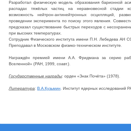
Разработал физическую модель образования барионной ас
распадах тяжёлых частиц на неравновесной стадии ко
возможность нейтрон-антинейтронных осцилляций, раз
проведении эксперимента по поиску этого явления. Совмес
предсказал существование быстрых переходов с несохранен
при высоких температурах.
Сотрудник Физического института имени П.Н. Лебедева АН С
Преподавал в Московском физико-техническом институте.
Награждён премией имени А.А. Фридмана за серию раб
Вселенной» (РАН, 1999, соавт.).
Государственные награды
: орден «Знак Почёта» (1978).
Литература
:
В.А.Кузьмин
. Институт ядерных исследований Р