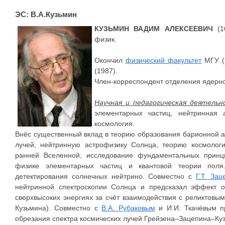
ЭС: В.А.Кузьмин
КУЗЬМИН ВАДИМ АЛЕКСЕЕВИЧ
(16
физик.
Окончил
физический факультет
МГУ (1
(1987).
Член-корреспондент отделения ядерно
Научная и педагогическая деятельн
элементарных частиц, нейтринная 
космология.
Внёс существенный вклад в теорию образования барионной 
лучей, нейтринную астрофизику Солнца, теорию космолог
ранней Вселенной, исследование фундаментальных принц
физике элементарных частиц и квантовой теории поля
детектирования солнечных нейтрино. Совместно с
Г.Т. За
нейтринной спектроскопии Солнца и предсказал эффект о
сверхвысоких энергиях за счёт взаимодействия с реликтов
Кузьмина). Совместно с
В.А. Рубаковым
и И.И. Ткачёвым п
обрезания спектра космических лучей Грейзена–Зацепина–Ку