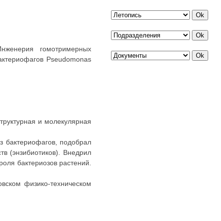
Инженерия гомотримерных
бактериофагов Pseudomonas
структурная и молекулярная
з бактериофагов, подобрал
в (энзибиотиков). Внедрил
оля бактериозов растений.
овском физико-техническом