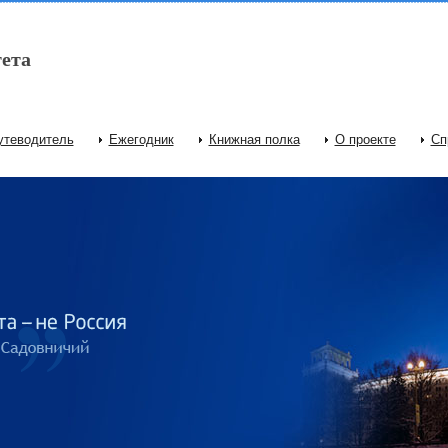
ета
утеводитель
Ежегодник
Книжная полка
О проекте
Сп