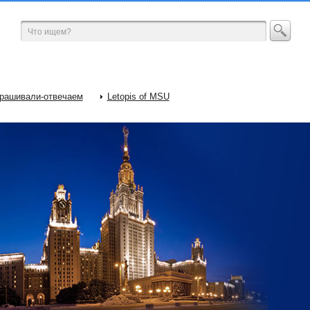
рашивали-отвечаем
Letopis of MSU