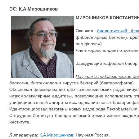
ЭС: К.А.Мирошников
МИРОШНИКОВ КОНСТАНТИН
Окончил
биологический фак
фибриллярных белков»). Докт
aeruginosa»).
Член-корреспондент отделения
Заведующий кафедрой биоорг
Научная и педагогическая д
биология, биотехнологии вирусов бактерий (бактериофагов).
Обосновал формирование трёх таксономических родов вирусо
низкомолекулярные аддитивы, позволяющие использовать эт
унифицированный алгоритм исследования новых бактериофаго
Идентифицировал патогены новых видов рода Pectobacterium.
Сотрудник Института биоорганической химии имени академ
институте.
Литература
:
К.А.Мирошников
. Научная Россия.