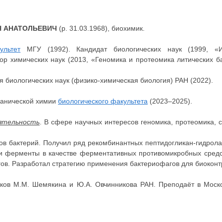
 АНАТОЛЬЕВИЧ
(р. 31.03.1968), биохимик.
ультет
МГУ (1992). Кандидат биологических наук (1999, «
ор химических наук (2013, «Геномика и протеомика литических 
 биологических наук (физико-химическая биология) РАН (2022).
анической химии
биологического факультета
(2023–2025).
еятельность
. В сфере научных интересов геномика, протеомика, 
в бактерий. Получил ряд рекомбинантных пептидогликан-гидрола
и ферменты в качестве ферментативных противомикробных средст
в. Разработал стратегию применения бактериофагов для биоконтр
иков М.М. Шемякина и Ю.А. Овчинникова РАН. Преподаёт в Моск