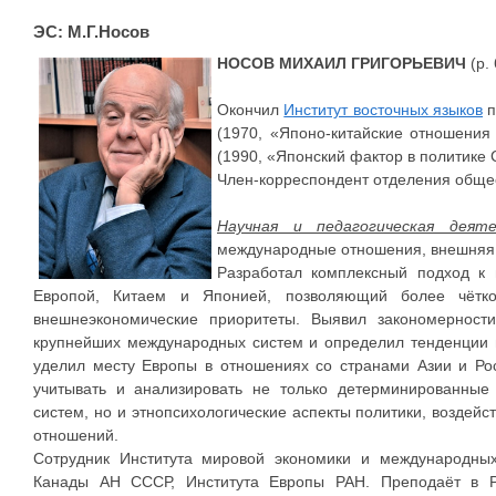
ЭС: М.Г.Носов
НОСОВ МИХАИЛ ГРИГОРЬЕВИЧ
(р. 
Окончил
Институт восточных языков
п
(1970, «Японо-китайские отношения 
(1990, «Японский фактор в политике
Член-корреспондент отделения общес
Научная и педагогическая деяте
международные отношения, внешняя 
Разработал комплексный подход к
Европой, Китаем и Японией, позволяющий более чётко
внешнеэкономические приоритеты. Выявил закономернос
крупнейших международных систем и определил тенденции 
уделил месту Европы в отношениях со странами Азии и Ро
учитывать и анализировать не только детерминированны
систем, но и этнопсихологические аспекты политики, возд
отношений.
Сотрудник Института мировой экономики и международн
Канады АН СССР, Института Европы РАН. Преподаёт в Ро