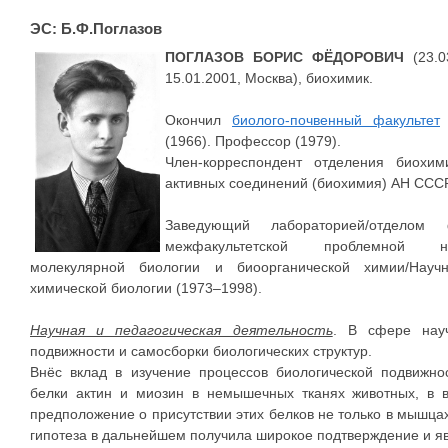
ЭС: Б.Ф.Поглазов
ПОГЛАЗОВ БОРИС ФЁДОРОВИЧ
(23.0
15.01.2001, Москва), биохимик.
Окончил
биолого-почвенный факультет
(1966). Профессор (1979).
Член-корреспондент отделения биохи
активных соединений (биохимия) АН СССР
Заведующий лабораторией/отделом
межфакультетской проблемной нау
молекулярной биологии и биоорганической химии/Научно
химической биологии (1973–1998).
Научная и педагогическая деятельность
. В сфере науч
подвижности и самосборки биологических структур.
Внёс вклад в изучение процессов биологической подвижно
белки актин и миозин в немышечных тканях животных, в в
предположение о присутствии этих белков не только в мышцах,
гипотеза в дальнейшем получила широкое подтверждение и яв