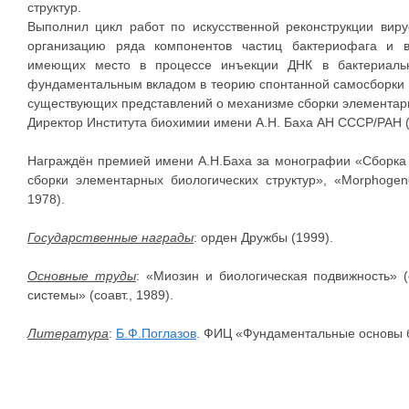
структур.
Выполнил цикл работ по искусственной реконструкции вир
организацию ряда компонентов частиц бактериофага и в
имеющих место в процессе инъекции ДНК в бактериальн
фундаментальным вкладом в теорию спонтанной самосборки н
существующих представлений о механизме сборки элементарн
Директор Института биохимии имени А.Н. Баха АН СССР/РАН 
Награждён премией имени А.Н.Баха за монографии «Сборка 
сборки элементарных биологических структур», «Morphogen
1978).
Государственные награды
: орден Дружбы (1999).
Основные труды
: «Миозин и биологическая подвижность» 
системы» (соавт., 1989).
Литература
:
Б.Ф.Поглазов
. ФИЦ «Фундаментальные основы 