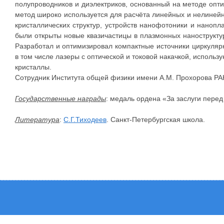
полупроводников и диэлектриков, основанный на методе оп
метод широко используется для расчёта линейных и нелинейн
кристаллических структур, устройств нанофотоники и наноп
были открыты новые квазичастицы в плазмонных нанострукт
Разработал и оптимизировал компактные источники циркулярн
в том числе лазеры с оптической и токовой накачкой, испол
кристаллы.
Сотрудник Института общей физики имени А.М. Прохорова РА
Государственные награды
: медаль ордена «За заслуги перед О
Литература
:
С.Г.Тиходеев
. Санкт-Петербургская школа.