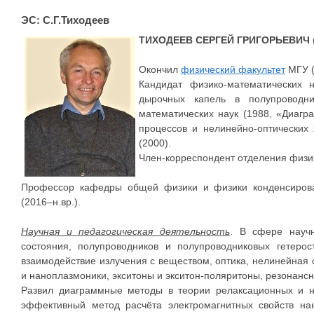
ЭС: С.Г.Тиходеев
ТИХОДЕЕВ СЕРГЕЙ ГРИГОРЬЕВИЧ
Окончил
физический факультет
МГУ (
Кандидат физико-математических н
дырочных капель в полупроводн
математических наук (1988, «Диаг
процессов и нелинейно-оптических
(2000).
Член-корреспондент отделения физич
Профессор кафедры общей физики и физики конденсирова
(2016–н.вр.).
Научная и педагогическая деятельность
. В сфере научн
состояния, полупроводников и полупроводниковых гетерос
взаимодействие излучения с веществом, оптика, нелинейная 
и наноплазмоники, экситоны и экситон-поляритоны, резонансн
Развил диаграммные методы в теории релаксационных и не
эффективный метод расчёта электромагнитных свойств нан