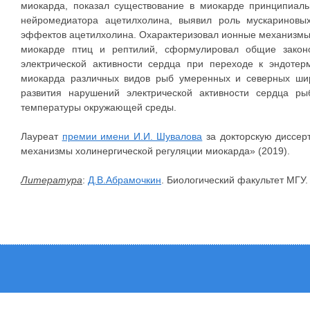
миокарда, показал существование в миокарде принципиаль
нейромедиатора ацетилхолина, выявил роль мускариновы
эффектов ацетилхолина. Охарактеризовал ионные механизмы
миокарде птиц и рептилий, сформулировал общие закон
электрической активности сердца при переходе к эндоте
миокарда различных видов рыб умеренных и северных ши
развития нарушений электрической активности сердца р
температуры окружающей среды.
Лауреат
премии имени И.И. Шувалова
за докторскую диссер
механизмы холинергической регуляции миокарда» (2019).
Литература
:
Д.В.Абрамочкин
. Биологический факультет МГУ