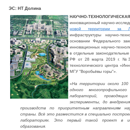
ЭС: НТ Долина
НАУЧНО-ТЕХНОЛОГИЧЕС
инновационный научно-исслед
новой территории за Ло
инфраструктуры научно-тех
основании Федерального з
инновационных научно-технол
в отдельные законодательные
РФ от 28 марта 2019 г. №3
технологического центра «Ин
МГУ "Воробьёвы горы"».
«
На территории около 100
одного многопрофильног
лабораторий, проводящи
эксперименты, до внедрени
производств по приоритетным направлениям нау
страны. Всё это разместится в специально построен
лабораториях. Это первый такой проект в ис
образования.