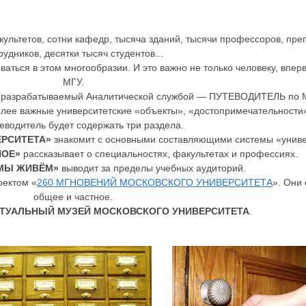
тетов, сотни кафедр, тысяча зданий, тысячи профессоров, пре
рудников, десятки тысяч студентов...
ваться в этом многообразии. И это важно не только человеку, впе
МГУ.
 и разрабатываемый Аналитической службой — ПУТЕВОДИТЕЛЬ по М
олее важные университетские «объекты», «достопримечательности
еводитель будет содержать три раздела.
РСИТЕТА»
знакомит с основными составляющими системы «униве
НОЕ
»
рассказывает о специальностях, факультетах и профессиях.
 МЫ ЖИВЁМ»
выводит за пределы учебных аудиторий.
оектом «
260 МГНОВЕНИЙ МОСКОВСКОГО УНИВЕРСИТЕТА
». Они
общее и частное.
ТУАЛЬНЫЙ МУЗЕЙ МОСКОВСКОГО УНИВЕРСИТЕТА
.