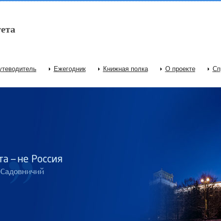
ета
утеводитель
Ежегодник
Книжная полка
О проекте
Сп