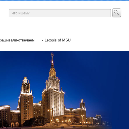
рашивали-отвечаем
Letopis of MSU