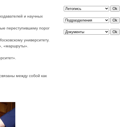
подавателей и научных
рвые переступившему порог
осковскому университету.
», «маршруты».
рситет».
 связаны между собой как