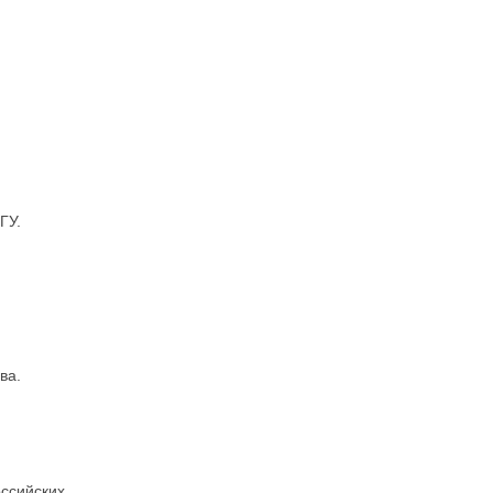
ГУ.
ва.
ссийских.