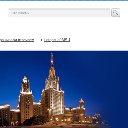
рашивали-отвечаем
Letopis of MSU