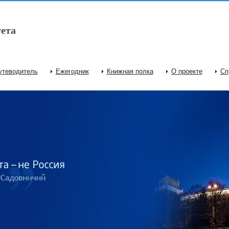
ета
утеводитель
Ежегодник
Книжная полка
О проекте
Сп