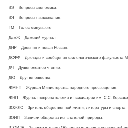
ВЭ – Вопросы экономики.
ВЯ – Вопросы языкознания.
ГМ – Голос минувшего.
ДамЖ – Дамский журнал.
ДНР – Древняя и новая Россия.
ДСФФ – Доклады и сообщения филологического факультета М
ДЧ – Душеполезное чтение.
ДЮ – Друг юношества.
ЖМНП – Журнал Министерства народного просвещения.
ЖНП – Журнал невропатологии и психиатрии им. С.С. Корсако
ЗОЖЛС – Зритель общественной жизни, литературы и спорта.
ЗОИП – Записки общества испытателей природы.
ЗТОИДР – Записки и труды Общества истории и древностей ро