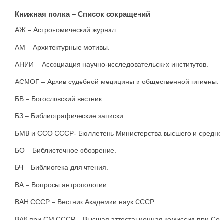
Книжная полка – Список сокращений
АЖ – Астрономический журнал.
AM – Архитектурные мотивы.
АНИИ – Ассоциация научно-исследовательских институтов.
АСМОГ – Архив судебной медицины и общественной гигиены.
БВ – Богословский вестник.
БЗ – Библиографические записки.
БМВ и ССО СССР- Бюллетень Министерства высшего и средне
БО – Библиотечное обозрение.
БЧ – Библиотека для чтения.
ВА – Вопросы антропологии.
ВАН СССР – Вестник Академии наук СССР.
ВАК при СМ СССР – Высшая аттестационная комиссия при Со