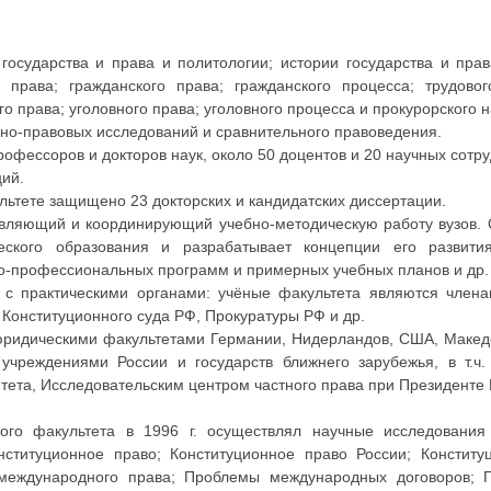
осударства и права и политологии; истории государства и права
права; гражданского права; гражданского процесса; трудовог
о права; уголовного права; уголовного процесса и прокурорского 
ьно-правовых исследований и сравнительного правоведения.
профессоров и докторов наук, около 50 доцентов и 20 научных сотру
ий.
льтете защищено 23 докторских и кандидатских диссертации.
авляющий и координирующий учебно-методическую работу вузов. 
еского образования и разрабатывает концепции его развития
но-профессиональных программ и примерных учебных планов и др.
 с практическими органами: учёные факультета являются члена
 Конституционного суда РФ, Прокуратуры РФ и др.
 юридическими факультетами Германии, Нидерландов, США, Макед
учреждениями России и государств ближнего зарубежья, в т.ч
итета, Исследовательским центром частного права при Президенте
кого факультета в 1996 г. осуществлял научные исследован
титуционное право; Конституционное право России; Конститу
 международного права; Проблемы международных договоров; 