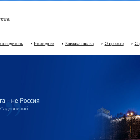
ета
утеводитель
Ежегодник
Книжная полка
О проекте
Сп