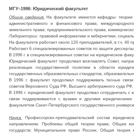
МГУ–1996: Юридический факультет
Общие сведения.
На факультете имеются кафедры: теории г
административного и финансового права; международного 
земельного права; предпринимательского права; коммерческог
Лаборатории
: правовой информатики и кибернетики; социал
На факультете работает около 120 преподавателей, в т.ч. 40 
Работают 6 специализированных советов по защите диссертац
В 1996 г. в специализированных советах на юридическом факу
Юридический факультет продолжал возглавлять Совет, напр
реализации государственной политики в области юридич
государственных образовательных стандартов, образователь
В 1996 г. факультет продолжал поддерживать тесные связи
советов Верховного Суда РФ, Высшего арбитражного суда РФ,
В 1996 г. юридический факультет продолжал сотрудничать с
связи поддерживаются с вузами и другими юридическими 
факультетом Санкт-Петербургского государственного универс
Наука.
Профессорско-преподавательский состав юридичес
направлениям: Проблемы общей теории права; Общее конс
государств; Муниципальное право России; Общая теория