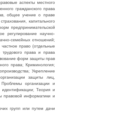
правовые аспекты местного
енного гражданского права
ав, общее учение о праве
страхования, капитального
 форм предпринимательской
ое регулирование научно-
рачно-семейных отношений;
 частное право (отдельные
 трудового права и права
твование форм защиты прав
ного права; Криминология;
опроизводства; Укрепление
 организации защиты лиц,
; Проблемы организации и
й идентификации; Теория и
ды правовой информатики и
очих групп или путем дачи