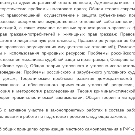
ститута административной ответственности; Административно- 
Теоретические проблемы налогового права; Общая теория соврем
ких правоотношений, осуществление и защита субъективных пр
 правовое оформление имущественных отношений собственности, 
нвестиций, а также изучение основных организационно-правовых
рав граждан-потребителей и жилищных прав граждан; Правов
 патентно-лицензионную деятельность; Правовое регулирование б
ыт правового регулирования имущественных отношений); Римское
 и использования природных ресурсов; Проблемы российского
нствования механизма судебной защиты прав граждан; Совершенс
ейские суды); Общая теория уголовного и уголовно-исполнитель
воведение; Проблемы российского и зарубежного уголовного суд
 делам; Теоретические проблемы развития демократической
 законного и обоснованного применения уголовной репрессии
еория и методология расследования; Теория криминалистическо
Теория криминалистической виктимологии; Общая теория и мето
г. активное участие в законопроектных работах в составе раб
частвовали в работе по подготовке проектов следующих законов;
б общих принципах организации местного самоуправления в РФ”»;