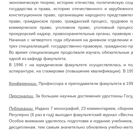
экономическую теорию, историю отечества, политическую соци
государства и права, историю отечественного и зарубежног
конституционное право, организацию народного представите
право, гражданское право, гражданский процесс, трудовое 
коммерческое право, уголовное право, уголовный процесс
прокурорский надзор, правоохранительные органы, правовую 
Начиная с четвертого года обучения на дневном отделении и
трех специализаций: государственно-правовую, гражданско-п
Во время специализации продолжали изучать обязательные д
одной из кафедр факультета.
В 1996 г. на юридическом факультете осуществлялась и по
аспирантуре, на стажировке (повышение квалификации). В 1996
Конференции.
Профессора и преподаватели факультета в 1996
Персоналии.
За большие научные достижения удостоены Госу
Публикации.
Издано 7 монографий, 23 комментариев, сборнико
Регулярно (6 раз в год) выходил факультетский журнал «Вестн
Особое внимание уделялось подготовке и изданию учебников, 
дисциплинам, тем самым значительно обновлена учебно-мето