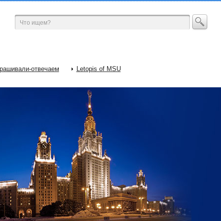
рашивали-отвечаем
Letopis of MSU