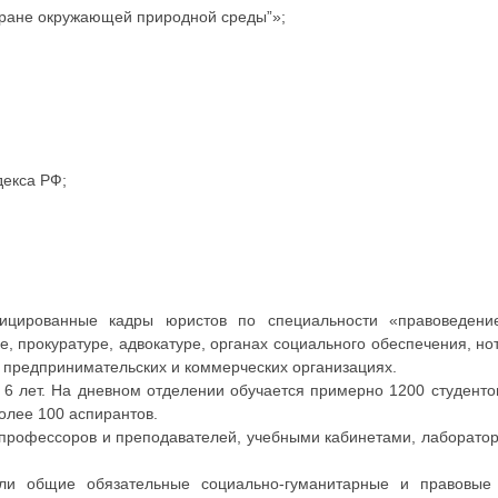
хране окружающей природной среды”»;
декса РФ;
ицированные кадры юристов по специальности «правоведени
е, прокуратуре, адвокатуре, органах социального обеспечения, нот
 предпринимательских и коммерческих организациях.
 6 лет. На дневном отделении обучается примерно 1200 студентов
более 100 аспирантов.
профессоров и преподавателей, учебными кабинетами, лаборатор
али общие обязательные социально-гуманитарные и правовы