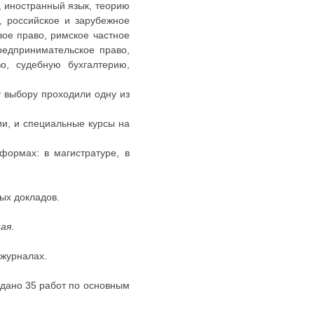
, иностранный язык, теорию
, российское и зарубежное
ое право, римское частное
предпринимательское право,
во, судебную бухгалтерию,
у выбору проходили одну из
и, и специальные курсы на
формах: в магистратуре, в
ых докладов.
кая
.
 журналах.
здано 35 работ по основным