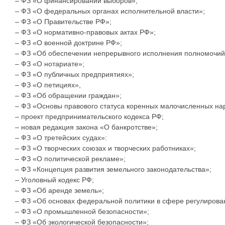
– ФЗ «О финансировании выборов»;
– ФЗ «О федеральных органах исполнительной власти»;
– ФЗ «О Правительстве РФ»;
– ФЗ «О нормативно-правовых актах РФ»;
– ФЗ «О военной доктрине РФ»;
– ФЗ «Об обеспечении непрерывного исполнения полномочий 
– ФЗ «О нотариате»;
– ФЗ «О публичных предприятиях»;
– ФЗ «О петициях»,
– ФЗ «Об обращении граждан»;
– ФЗ «Основы правового статуса коренных малочисленных на
– проект предпринимательского кодекса РФ;
– новая редакция закона «О банкротстве»;
– ФЗ «О третейских судах»:
– ФЗ «О творческих союзах и творческих работниках»;
– ФЗ «О политической рекламе»;
– ФЗ «Концепция развития земельного законодательства»;
– Уголовный кодекс РФ;
– ФЗ «Об аренде земель»;
– ФЗ «Об основах федеральной политики в сфере регулирова
– ФЗ «О промышленной безопасности»;
– ФЗ «Об экологической безопасности»;