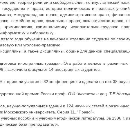
ологию, теорию религии и свободомыслия, логику, латинский язык
о государства и права, историю политических и правовых учений
льства, международное право, административное право, финансов
право, семейное право, земельное право, экологическое право, 
, криминологию, криминалистику, исполнительно-трудовое пра
информатику и кибернетику.
 пятого года обучения на вечернем отделении студенты по своем
равовую или уголовно-правовую.
исциплины, а также дисциплины, общие для данной специализаци
дготовка иностранных граждан. Эта работа велась в различных 
 г. закончили факультет 14 иностранных студентов.
 г. приняли участие в 32 конференциях и сделали на них 38 научн
дарственной премии России проф.
О.И.Чистяков и
доц.
Т.Е.Новиц
в, научно-популярных изданий и 124 научных статей в различных
ик Московского университета. Серия 11. “Право”».
учебных пособий и учебно-методической литературы. За 1996 г. и
дическая база преподавателя.