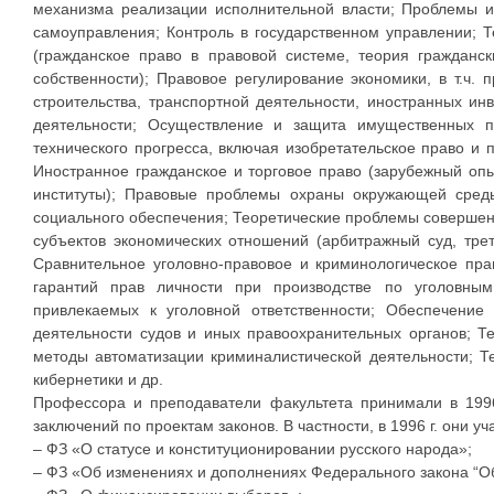
механизма реализации исполнительной власти; Проблемы ин
самоуправления; Контроль в государственном управлении; 
(гражданское право в правовой системе, теория гражданс
собственности); Правовое регулирование экономики, в т.ч.
строительства, транспортной деятельности, иностранных и
деятельности; Осуществление и защита имущественных п
технического прогресса, включая изобретательское право и
Иностранное гражданское и торговое право (зарубежный оп
институты); Правовые проблемы охраны окружающей среды
социального обеспечения; Теоретические проблемы соверше
субъектов экономических отношений (арбитражный суд, трет
Сравнительное уголовно-правовое и криминологическое пра
гарантий прав личности при производстве по уголовным
привлекаемых к уголовной ответственности; Обеспечение
деятельности судов и иных правоохранительных органов; Т
методы автоматизации криминалистической деятельности; 
кибернетики и др.
Профессора и преподаватели факультета принимали в 1996 
заключений по проектам законов. В частности, в 1996 г. они у
– ФЗ «О статусе и конституционировании русского народа»;
– ФЗ «Об изменениях и дополнениях Федерального закона “О