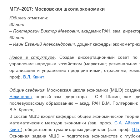
МГУ–2017: Московская школа экономики
Юбилеи
отметили:
80 лет
–
Полтерович Виктор Меерович
, академик РАН, зам. директ
60 лет
–
Ивин Евгений Александрович
, доцент кафедры эконометрик
Новое в структуре
. Создан диссертационный совет по 
управление народным хозяйством (маркетинг; региональная э
организация и управление предприятиями, отраслями, комп
проф.
В.Л. Квинт
.
Общие сведения
. Московская школа экономики (МШЭ) создана
Некипелов
; первый зам. директора – С.В. Шакин; зам. ди
послевузовскому образованию – акад. РАН В.М. Полтерович; 
В.А. Кравец.
В состав МШЭ входят кафедры: общей экономической теории 
математических методов экономики (зав. проф.
С.А. Айвазя
Квинт
); общественно-гуманитарных дисциплин (зав. проф.
В.Б
Основная задача МШЭ – подготовка экономистов с глубок