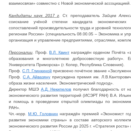
взаимосвязи» совместно с Новой экономической ассоциацией.
Кандидаты наук 2017 г
. Ст. преподаватель
Зайцев Алекс
соискание учёной степени кандидата экономических 
сопоставлений производительности труда и уровней технолог
регионам России» (специальность 08.00.05 – Экономика и уп
организация и управление предприятиями, отраслями, компл
Персоналии
. Проф.
В.Л. Квинт
награждён орденом Почёта «за
образования и многолетнюю добросовестную работу». Е
Университета Приморска» (г. Копер, Республика Словения).
Проф.
С.П. Глинкиной
присвоено почётное звание «Заслуженн
Проф.
С.А. Айвазяну
присуждена премия им. Л.В.Канторови
образа жизни населения. Эконометрический подход».
Директор МШЭ
А.Д. Некипелов
получил благодарность от на
экономического развития территорий (ИСЭРТ РАН) В.А. Ильи
и помощь в проведении открытой олимпиады по экономик
РАН».
Чл.-корр.
М.Ю. Головнин
награждён премией «Экономист год
развитие экономики страны» в составе авторского коллек
экономического развития России до 2025 г. «Стратегия роста»