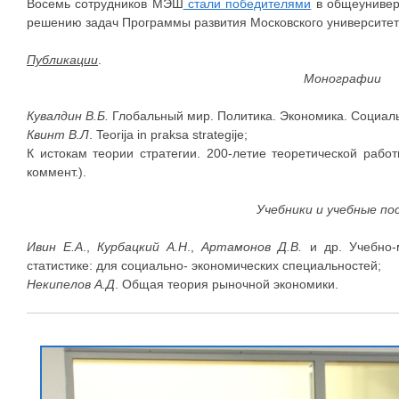
Восемь сотрудников МЭШ
стали победителями
в общеуниверс
решению задач Программы развития Московского университет
Публикации
.
Монографии
Кувалдин В.Б.
Глобальный мир. Политика. Экономика. Социал
Квинт
В
.Л
. Teorija in praksa strategije;
К истокам теории стратегии. 200-летие теоретической работ
коммент.).
Учебники и учебные по
Ивин Е.А
.,
Курбацкий А.Н
.,
Артамонов Д.В.
и др. Учебно-
статистике: для социально- экономических специальностей;
Некипелов А.Д
. Общая теория рыночной экономики.