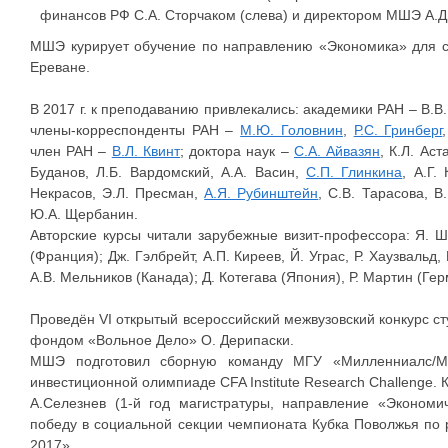
финансов РФ С.А. Сторчаком (слева) и директором МШЭ А.Д
МШЭ курирует обучение по направлению «Экономика» для ст
Ереване.
В 2017 г. к преподаванию привлекались: академики РАН – В.В
члены-корреспонденты РАН –
М.Ю. Головнин
,
Р.С. Гринберг
член РАН –
В.Л. Квинт
; доктора наук –
С.А. Айвазян
, К.Л. Ас
Буданов, Л.Б. Вардомский, А.А. Васин,
С.П. Глинкина
, А.Г.
Некрасов, Э.Л. Пресман,
А.Я. Рубинштейн
, С.В. Тарасова, В
Ю.А. Щербанин.
Авторские курсы читали зарубежные визит-профессора: Я. 
(Франция); Дж. Гэлбрейт, А.П. Киреев, Й. Уграс, Р. Хаузвальд
А.В. Мельников (Канада); Д. Котегава (Япония), Р. Мартин (Ге
Проведён VI открытый всероссийский межвузовский конкурс ст
фондом «Вольное Дело» О. Дерипаски.
МШЭ подготовил сборную команду МГУ «Милленниалс/Mil
инвестиционной олимпиаде CFA Institute Research Challenge
А.Селезнев (1-й год магистратуры, направление «Экономи
победу в социальной секции чемпионата Кубка Поволжья по
2017».