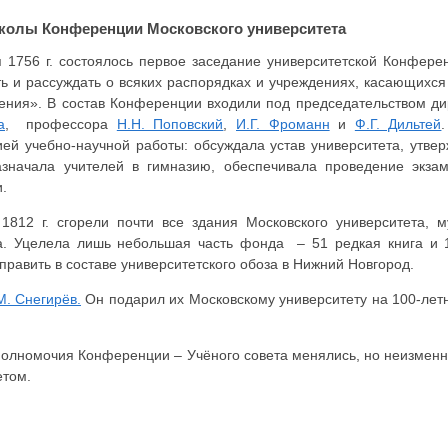
околы Конференции Московского университета
я 1756 г. состоялось первое заседание университетской Конфере
ть и рассуждать о всяких распорядках и учреждениях, касающихся
ения». В состав Конференции входили под председательством д
а
, профессора
Н.Н. Поповский
,
И.Г. Фроманн
и
Ф.Г. Дильтей
ией учебно-научной работы: обсуждала устав университета, утве
азначала учителей в гимназию, обеспечивала проведение экза
.
1812 г. сгорели почти все здания Московского университета, м
а. Уцелела лишь небольшая часть фонда – 51 редкая книга и 
править в составе университетского обоза в Нижний Новгород.
М. Снегирёв.
Он подарил их Московскому университету на 100-летн
 полномочия Конференции – Учёного совета менялись, но неизмен
етом.