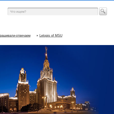
рашивали-отвечаем
Letopis of MSU