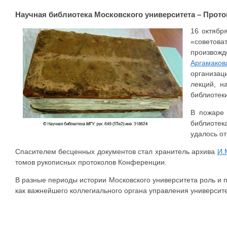
Научная библиотека Московского университета – Прот
16 октябр
«советова
произвожд
Аргамаков
организац
лекций, н
библиотеки
В пожаре 
библиотек
удалось от
Спасителем бесценных документов стал хранитель архива
И.
томов рукописных протоколов Конференции.
В разные периоды истории Московского университета роль и
как важнейшего коллегиального органа управления университ