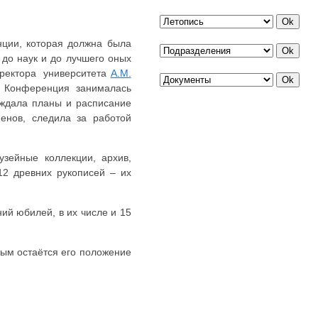
нции, которая должна была
 до наук и до лучшего оных
иректора университета
А.М.
. Конференция занималась
рждала планы и расписание
менов, следила за работой
узейные коллекции, архив,
12 древних рукописей – их
ий юбилей, в их числе и 15
ным остаётся его положение