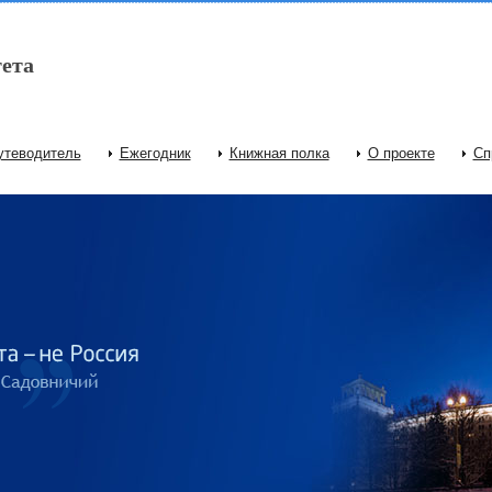
ета
утеводитель
Ежегодник
Книжная полка
О проекте
Сп