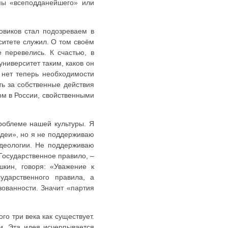
мы «всеподданейшего» или
овиков стал подозреваем в
ситете служил. О том своём
 перевелись. К счастью, в
ниверситет таким, каков он
 нет теперь необходимости
ть за собственные действия
рм в России, свойственными
роблеме нашей культуры. Я
идеи», но я не поддерживаю
идеологии. Не поддерживаю
«Государственное правило, –
шкин, говоря: «Уважение к
ударственного правила, а
зованности. Значит «партия
о три века как существует.
и. Эта идея исчерпывается