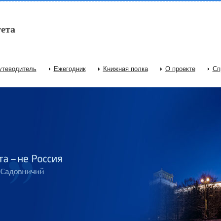
ета
утеводитель
Ежегодник
Книжная полка
О проекте
Сп