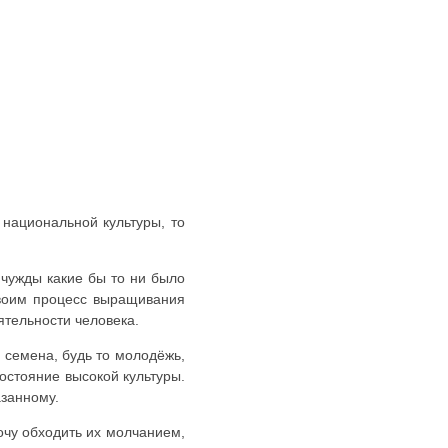
 национальной культуры, то
 чужды какие бы то ни было
своим процесс выращивания
ятельности человека.
у семена, будь то молодёжь,
остояние высокой культуры.
азанному.
очу обходить их молчанием,