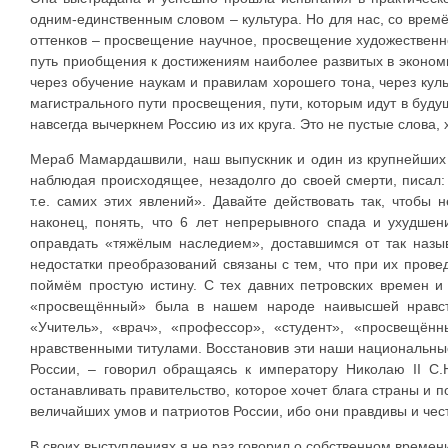
одним-единственным словом – культура. Но для нас, со врем
оттенков – просвещение научное, просвещение художественно
путь приобщения к достижениям наиболее развитых в эконо
через обучение наукам и правилам хорошего тона, через кул
магистрального пути просвещения, пути, которым идут в буд
навсегда вычеркнем Россию из их круга. Это не пустые слова,
Мераб Мамардашвили, наш выпускник и один из крупнейших 
наблюдая происходящее, незадолго до своей смерти, писал:
т.е. самих этих явлений». Давайте действовать так, чтобы
наконец, понять, что 6 лет непрерывного спада и ухудше
оправдать «тяжёлым наследием», доставшимся от так назыв
недостатки преобразований связаны с тем, что при их прове
поймём простую истину. С тех давних петровских времен 
«просвещённый» была в нашем народе наивысшей нравстве
«Учитель», «врач», «профессор», «студент», «просвещё
нравственными титулами. Восстановив эти наши национальны
России, – говорил обращаясь к императору Николаю II С.
останавливать правительство, которое хочет блага страны и п
величайших умов и патриотов России, ибо они правдивы и чес
В своих выступлениях я не раз говорил о собственном времен