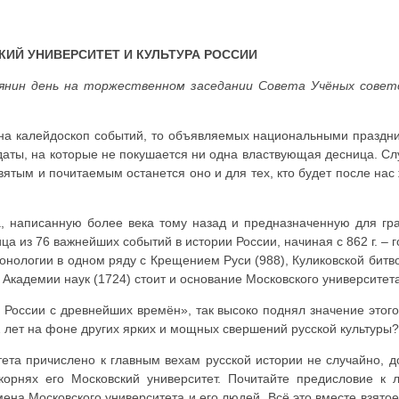
ИЙ УНИВЕРСИТЕТ И КУЛЬТУРА РОССИИ
ьянин день на торжественном заседании Совета Учёных совет
 на калейдоскоп событий, то объявляемых национальными праздни
 даты, на которые не покушается ни одна властвующая десница. Сл
вятым и почитаемым останется оно и для тех, кто будет после нас
, написанную более века тому назад и предназначенную для гра
а из 76 важнейших событий в истории России, начиная с 862 г. – г
ронологии в одном ряду с Крещением Руси (988), Куликовской битв
Академии наук (1724) стоит и основание Московского университета
 России с древнейших времён», так высоко поднял значение этог
2 лет на фоне других ярких и мощных свершений русской культуры?
тета причислено к главным вехам русской истории не случайно, д
корнях его Московский университет. Почитайте предисловие к
мена Московского университета и его людей. Всё это вместе взято