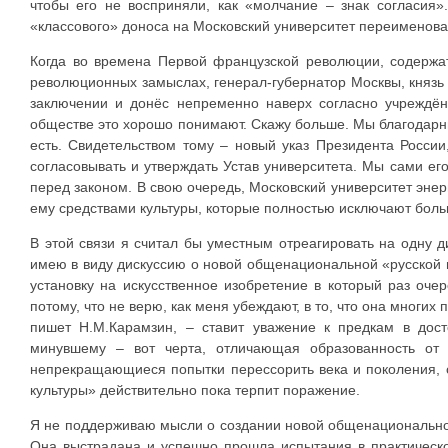
чтобы его не восприняли, как «молчание – знак согласия
«классового» доноса на Московский университет переименов
Когда во времена Первой французской революции, содержа
революционных замыслах, генерал-губернатор Москвы, князь П
заключении и донёс непременно наверх согласно учреждён
обществе это хорошо понимают. Скажу больше. Мы благодарны
есть. Свидетельством тому – новый указ Президента Росси
согласовывать и утверждать Устав университета. Мы сами е
перед законом. В свою очередь, Московский университет эне
ему средствами культуры, которые полностью исключают боль
В этой связи я считал бы уместным отреагировать на одну 
имею в виду дискуссию о новой общенациональной «русской 
установку на искусственное изобретение в который раз оч
потому, что не верю, как меня убеждают, в то, что она многих
пишет Н.М.Карамзин, – ставит уважение к предкам в дост
минувшему – вот черта, отличающая образованность от д
непрекращающиеся попытки перессорить века и поколения, с
культуры» действительно пока терпит поражение.
Я не поддерживаю мысли о создании новой общенациональной и
Она выстрадана и успешно прошла испытания в практическ