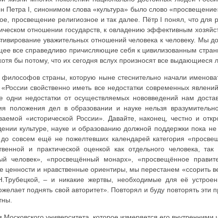
ён Петра I, синонимом слова «культура» было слово «просвещение
е, просвещение религиозное и так далее. Пётр I понял, что для 
мическом отношении государств, к овладению эффективным хозяй
ьтивирование уважительных отношений человека к человеку. Мы до
ущее все справедливо причисляющие себя к цивилизованным стран
 хотя бы потому, что их сегодня вслух произносят все выдающиеся 
философов страны, которую ныне стеснительно начали именоват
 «России свойственно иметь все недостатки современных явлений
 не одни недостатки от осуществляемых нововведений нам достав
ния положения дел в образовании и науке нельзя вразумительн
аемой «исторической России». Давайте, наконец, честно и откр
дении культуре, науке и образованию должной поддержки пока не 
и до совсем ещё не пожелтевших календарей категория «просве
нной и практической оценкой как отдельного человека, так и
нный человек», «просвещённый монарх», «просвещённое прави
е ценности и нравственные ориентиры, мы перестанем «ссорить в
Н.Трубецкой, – и никакие жертвы, необходимые для её устрое
ожелает поднять свой авторитет». Повторял и буду повторять эти 
тны.
и Московского университета, которое измеряется его внутренними 