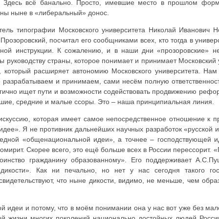
». Здесь всё банально. Просто, имевшие место в прошлом фор
аны ныне в «либеральный» донос.
тель типографии Московского университета Николай Иванович Н
розоровский, посчитал его сообщниками всех, кто тогда в универ
ной инструкции. К сожалению, и в наши дни «прозоровские» не
 руководству страны, которое понимает и принимает Московский у
и, который расширяет автономию Московского университета. Нам
го разрабатываем и принимаем, сами несём полную ответственнос
ргично ищет пути и возможности содействовать продвижению рефо
шие, средние и малые ссоры. Это – наша принципиальная линия.
дискуссию, которая имеет самое непосредственное отношение к п
идее». Я не противник дальнейших научных разработок «русской 
ередной «общенациональной идеи», а точнее – господствующей 
 помирит. Скорее всего, это ещё больше всех в России перессорит. 
оинство гражданину образованному». Его поддерживает А.С.Пу
икости». Как ни печально, но нет у нас сегодня такого гос
видетельствуют, что ныне дикости, видимо, не меньше, чем обра
деи и потому, что в моём понимании она у нас вот уже без малог
ой жизни многих поколений национально достойных людей Росси