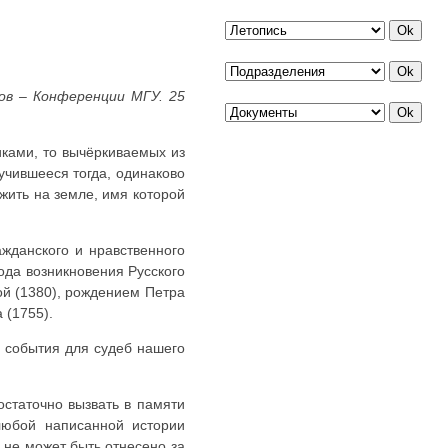
ов – Конференции МГУ. 25
ками, то вычёркиваемых из
учившееся тогда, одинаково
 жить на земле, имя которой
жданского и нравственного
ода возникновения Русского
ой (1380), рождением Петра
 (1755).
о события для судеб нашего
остаточно вызвать в памяти
 любой написанной истории
е не может быть отнесено за