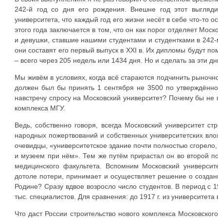
242-й год со дня его рождения. Внешне год этот выгляд
университета, что каждый год его жизни несёт в себе что-то
этого года заключается в том, что он как порог отделяет Мос
и девушки, ставшие нашими студентами и студентками в 242-
они составят его первый выпуск в XXI в. Их дипломы будут п
– всего через 205 недель или 1434 дня. Но и сделать за эти д
Мы живём в условиях, когда всё стараются подчинить рыночн
должен был бы принять 1 сентября не 3500 по утверждённом
навстречу спросу на Московский университет? Почему бы не
комплекса МГУ.
Ведь, собственно говоря, всегда Московский университет с
народных пожертвований и собственных университетских влож
очевидцы, «университетское здание почти полностью сгорело,
и музеем при нём». Тем же путём прирастал он во второй п
медицинского факультета. Вспомним Московский университ
дотоле потери, принимает и осуществляет решение о создани
Родине? Сразу вдвое возросло число студентов. В период с 195
тыс. специалистов. Для сравнения: до 1917 г. из университета
Что даст России строительство нового комплекса Московско