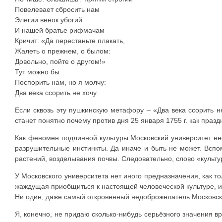
Повелевает сбросить нам
Элегии венок убогий
И нашей братье рифмачам
Кричит: «Да перестаньте плакать,
Жалеть о прежнем, о былом:
Довольно, пойте о другом!»
Тут можно бы
Поспорить нам, но я молчу:
Два века ссорить не хочу.
Если сквозь эту пушкинскую метафору – «Два века ссорить н
станет понятно почему против дня 25 января 1755 г. как празд
Как феномен подлинной культуры Московский университет нес
разрушительные инстинкты. Да иначе и быть не может. Всп
растений, возделывания почвы. Следовательно, слово «культ
У Московского университета нет иного предназначения, как то
жаждущая приобщиться к настоящей человеческой культуре, ил
Ни один, даже самый откровенный недоброжелатель Московско
Я, конечно, не придаю сколько-нибудь серьёзного значения 