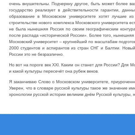
очень внушительны. Подчеркну другое, быть может более ва
государство реализует в действительности гарантии, данн
образование в Московском университете хотят лучшие из
строительстве нового комплекса Московского университета ес
не была нынешняя Россия по своим географическим контурам
после распада «исторической России». Более того, нынешняя 
Московский университет – крупнейший по масштабам подготов
2000 студентов и аспирантов из стран СНГ и Балтии. Новый
России это не безразлично.
Но вот на пороге век XXI. Каким он станет для России? Для М
и какой культуры пересечёт она рубеж веков.
Я заканчиваю Слово о Московском университете, приуроченно
Уверен, что в словаре русской культуры такое же значение им
хронологии русской истории великим днём Русской культуры, 