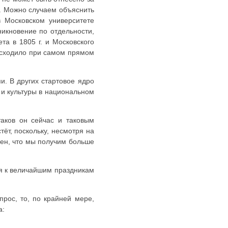
в. Можно случаем объяснить
в Московском университете
икновение по отдельности,
та в 1805 г. и Московского
оисходило при самом прямом
и. В других стартовое ядро
 и культуры в национальном
таков он сейчас и таковым
ёт, поскольку, несмотря на
рен, что мы получим больше
ся к величайшим праздникам
прос, то, по крайней мере,
а: