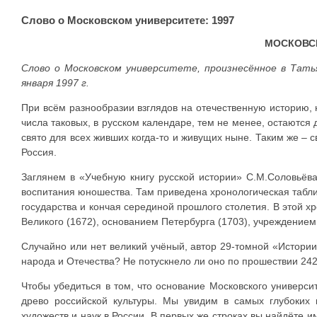
Слово о Московском университете: 1997
МОСКОВСК
Слово о Московском университете, произнесённое в Тат
января 1997 г.
При всём разнообразии взглядов на отечественную историю,
числа таковых, в русском календаре, тем не менее, остаются
свято для всех живших когда-то и живущих ныне. Таким же – с
Россия.
Заглянем в «Учебную книгу русской истории» С.М.Соловьёва
воспитания юношества. Там приведена хронологическая таблиц
государства и кончая серединой прошлого столетия. В этой х
Великого (1672), основанием Петербурга (1703), учреждением 
Случайно или нет великий учёный, автор 29-томной «Истории
народа и Отечества? Не потускнело ли оно по прошествии 24
Чтобы убедиться в том, что основание Московского универси
древо российской культуры. Мы увидим в самых глубоких 
художеств и наук в России. В первых же строках вы найдёте и