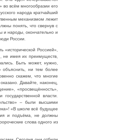
» во всём многообразии его
русского народа кратчайший
ственным механизмом лежит
лжны понять, что свернув с
ы и народы, окончательно и
люди России.
ь «исторической Россией»,
, не имея их преимуществ,
ались. Быть может, нужно,
о объяснить, ни тем более
овенно скажем, что многие
оказано. Давайте, наконец,
щение», «просвещённость»,
 государственной власти.
тельство» – были высшими
ека»! «В школе всё будущее
ния и подъёма, не должны
пророческие слова одного из
часами. Сегодня они отбили