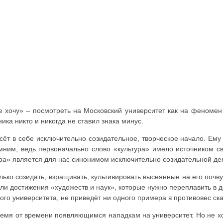
е хочу» – посмотреть на Московский университет как на феномен
ника никто и никогда не ставил знака минус.
ёт в себе исключительно созидательное, творческое начало. Ему
омним, ведь первоначально слово «культура» имело источником 
ура» является для нас синонимом исключительно созидательной де
лько созидать, взращивать, культивировать высеянные на его почв
и достижения «художеств и наук», которые нужно переплавить в д
го университета, не приведёт ни одного примера в противовес ск
время от времени появляющимся нападкам на университет. Но не х