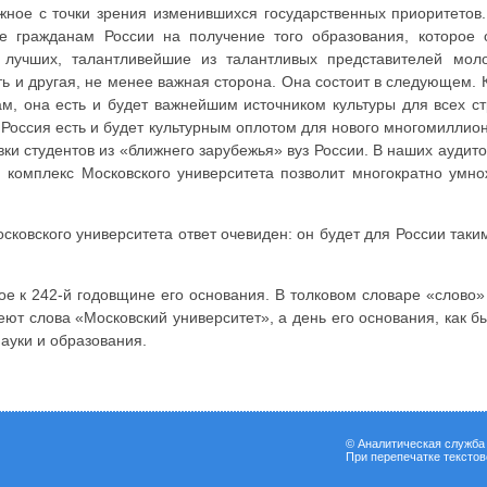
жное с точки зрения изменившихся государственных приоритетов.
ые гражданам России на получение того образования, которое 
 лучших, талантливейшие из талантливых представителей мол
ть и другая, не менее важная сторона. Она состоит в следующем. 
, она есть и будет важнейшим источником культуры для всех ст
Россия есть и будет культурным оплотом для нового многомиллион
ки студентов из «ближнего зарубежья» вуз России. В наших аудит
 комплекс Московского университета позволит многократно умнож
осковского университета ответ очевиден: он будет для России таки
е к 242-й годовщине его основания. В толковом словаре «слово»
еют слова «Московский университет», а день его основания, как бы
науки и образования.
© Аналитическая служб
При перепечатке тексто