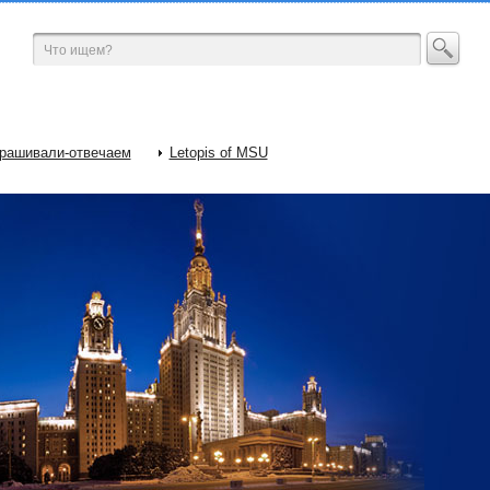
рашивали-отвечаем
Letopis of MSU