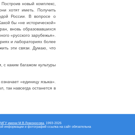
 Построив новый комплекс,
они хотят иметь. Получить
одой России. В вопросе о
Какой бы «не исторической»
ран, вновь образовавшихся
ного «русского зарубежья».
ориях и лабораториях более
ить эти связи. Думаю, что
м, с каким багажом культуры
 означает «единицу языка».
л, так навсегда останется в
а
МГУ имени М.В.Ломоносова
, 1993-2026
вой информации и фотографий ссылка на сайт обязательна