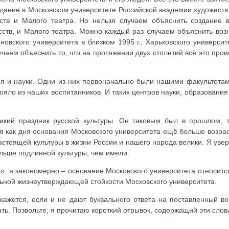
здание в Московском университете Российской академии художест
ств и Малого театра. Но нельзя случаем объяснить создание 
ств, и Малого театра. Можно каждый раз случаем объяснить возн
новского университета в близком 1995 г., Харьковского университе
лучаем объяснить то, что на протяжении двух столетий всё это пр
ия и науки. Одни из них первоначально были нашими факультетам
яло из наших воспитанников. И таких центров науки, образования
ликий праздник русской культуры. Он таковым был в прошлом, 
я как дня основания Московского университета ещё больше возраст
настоящей культуры в жизни России и нашего народа велики. Я уве
ольше подлинной культуры, чем имели.
но, а закономерно – основание Московского университета относит
альной жизнеутверждающей стойкости Московского университета.
 кажется, если и не дают буквального ответа на поставленный во
ать. Позвольте, я прочитаю короткий отрывок, содержащий эти слов