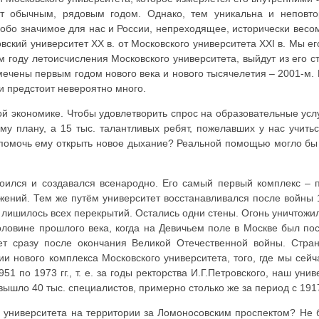
ит обычным, рядовым годом. Однако, тем уникальна и неповто
 особо значимое для нас и России, непреходящее, исторически весо
ковский университет XX в. от Московского университета XXI в. Мы 
м году летоисчисления Московского университета, выйдут из его 
омечены первым годом нового века и нового тысячелетия – 2001-м. 
ни предстоит невероятно много.
ой экономике. Чтобы удовлетворить спрос на образовательные усл
у плану, а 15 тыс. талантливых ребят, пожелавших у нас учитьс
 помочь ему открыть новое дыхание? Реальной помощью могло бы 
троился и создавался всенародно. Его самый первый комплекс – 
ений. Тем же путём университет восстанавливался после войны 1
 лишилось всех перекрытий. Остались одни стены. Огонь уничтожил
оловине прошлого века, когда на Девичьем поле в Москве был по
ет сразу после окончания Великой Отечественной войны. Стра
и нового комплекса Московского университета, того, где мы сейч
1 по 1973 гг., т. е. за годы ректорства И.Г.Петровского, наш уни
 вышло 40 тыс. специалистов, примерно столько же за период с 1917
го университета на территории за Ломоносовским проспектом? Не