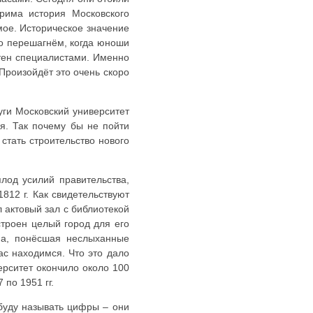
рима история Московского
мое. Историческое значение
его перешагнём, когда юноши
стен специалистами. Именно
Произойдёт это очень скоро
уги Московский университет
я. Так почему бы не пойти
стать строительство нового
плод усилий правительства,
812 г. Как свидетельствуют
 актовый зал с библиотекой
строен целый город для его
на, понёсшая неслыханные
ас находимся. Что это дало
верситет окончило около 100
 по 1951 гг.
 буду называть цифры – они