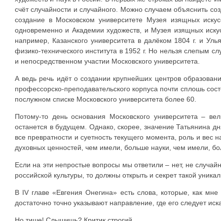
счёт случайности и случайного. Можно случаем объяснить со
создание в Московском университете Музея изящных искус
одновременно и Академии художеств, и Музея изящных искус
например, Казанского университета в далёком 1804 г. и Улья
физико-технического института в 1952 г. Но нельзя слепым с
и непосредственном участии Московского университета.
А ведь речь идёт о создании крупнейших центров образован
профессорско-преподавательского корпуса почти сплошь состо
послужном списке Московского университета более 60.
Потому-то день основания Московского университета – ве
останется в будущем. Однако, скорее, значение Татьянина дн
все превратности и суетность текущего момента, роль и вес 
духовных ценностей, чем имели, больше науки, чем имели, б
Если на эти непростые вопросы мы ответили – нет, не случай
российской культуры, то должны открыть и секрет такой уник
В IV главе «Евгения Онегина» есть слова, которые, как мне
достаточно точно указывают направление, где его следует иск
Но тише! Слышишь? Критик строгий