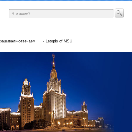
рашивали-отвечаем
Letopis of MSU