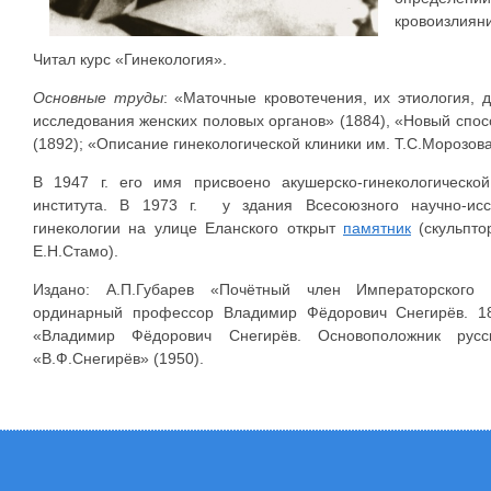
кровоизлиян
Читал курс «Гинекология».
Основные труды
: «Маточные кровотечения, их этиология, 
исследования женских половых органов» (1884), «Новый спос
(1892); «Описание гинекологической клиники им. Т.С.Морозова
В 1947 г. его имя присвоено акушерско-гинекологической
института. В 1973 г. у здания Всесоюзного научно-исс
гинекологии на улице Еланского открыт
памятник
(скульптор
Е.Н.Стамо).
Издано: А.П.Губарев «Почётный член Императорского М
ординарный профессор Владимир Фёдорович Снегирёв. 18
«Владимир Фёдорович Снегирёв. Основоположник русск
«В.Ф.Снегирёв» (1950).