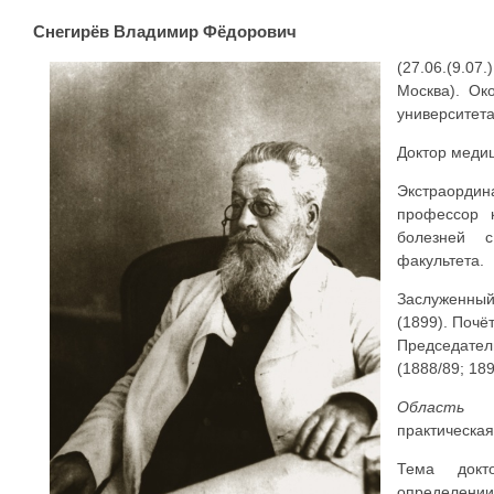
Снегирёв Владимир Фёдорович
(27.06.(9.07
Москва). Ок
университета
Доктор медиц
Экстраорди
профессор 
болезней с
факультета.
Заслуженны
(1899). Почё
Председател
(1888/89; 189
Область
практическа
Тема докт
определе